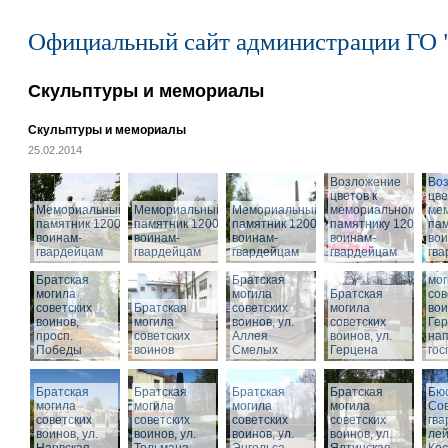
Официальный сайт администрации ГО 
Скульптуры и мемориалы
Скульптуры и мемориалы
25.02.2014
Возложение
Во
цветов к
цве
Мемориальный
Мемориальный
Мемориальный
мемориальному
ме
памятник 1200
памятник 1200
памятник 1200
памятнику 1200
пам
воинам-
воинам-
воинам-
воинам-
вои
гвардейцам
гвардейцам
гвардейцам
гвардейцам
гв
Бра
Братская
Братская
мог
могила
могила
Братская
сов
советских
Братская
советских
могила
вои
воинов,
могила
воинов, ул.
советских
Гер
просп.
советских
Аллея
воинов, ул.
на
Победы
воинов
Смелых
Герцена
гос
Братская
Братская
Братская
Братская
Бюс
могила
могила
могила
могила
Сов
советских
советских
советских
советских
гва
воинов, ул.
воинов, ул.
воинов, ул.
Мемориальный
воинов, ул.
лей