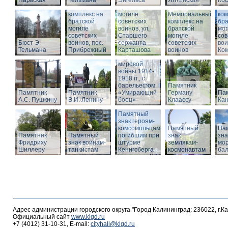
Нарвская
Тельмана
Энгельса
комплекс на
Ялтинская
Кос
Мемориальный
братской
Ме
комплекс на
могиле
Мемориальный
ком
братской
советских
комплекс на
бра
могиле
воинов, ул.
братской
мог
советских
Старшего
Памятник
могиле
сов
Бюст Э.
воинов, пос.
сержанта
воинам,
советских
вои
Тельмана
Прибрежный
Карташова
погибшим в
воинов
Ко
годы Первой
мировой
войны 1914-
1918 гг., с
барельефом
Памятник
Памятник
Памятник
«Умирающий
Герману
Пам
А.С. Пушкину
В.И. Ленину
боец»
Клаассу
Кан
Памятный
знак героям-
комсомольцам,
Памятный
Па
Памятник
Памятный
погибшим при
знак
зна
Фридриху
знак воинам-
штурме
землякам-
мор
Шиллеру
танкистам
Кенигсберга
космонавтам
ба
Адрес администрации городского округа "Город Калининград: 236022, г.К
Официальный сайт
www.klgd.ru
+7 (4012) 31-10-31, E-mail:
cityhall@klgd.ru