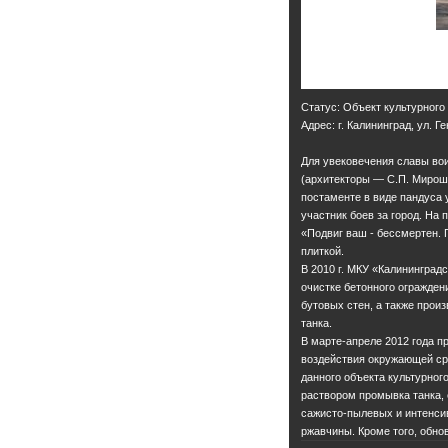
Статус: Объект культурного
Адрес: г. Калининград, ул.
Для увековечения славы вои
(архитекторы — С.П. Мирошн
постаменте в виде пандуса 
участник боев за город. На
«Подвиг ваш - бессмертен. 
плиткой.
В 2010 г. МКУ «Калининград
очистке бетонного огражден
бутовых стен, а также про
танка.
В марте-апреле 2012 года п
воздействия окружающей сре
данного объекта культурног
раствором промывка танка, 
сажисто-пылевых и интенсив
ржавчины. Кроме того, обнов