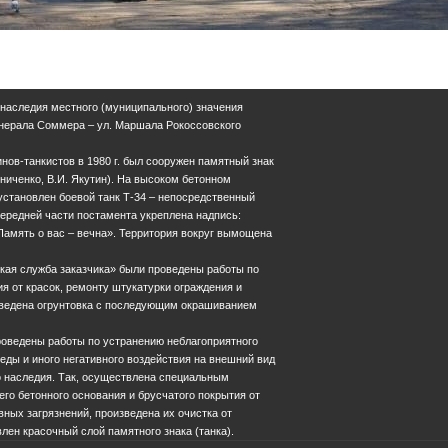
 наследия местного (муниципального) значения
 Генерала Соммера – ул. Маршала Рокоссовского
нов-танкистов в 1980 г. был сооружен памятный знак
иченко, В.И. Якутин). На высоком бетонном
установлен боевой танк Т-34 – непосредственный
 передней части постамента укреплена надпись:
Память о вас – вечна». Территория вокруг вымощена
ская служба заказчика» были проведены работы по
ия от красок, ремонту штукатурки ограждения и
изведена огрунтовка с последующим окрашиванием
роведены работы по устранению неблагоприятного
ды и иного негативного воздействия на внешний вид
о наследия. Так, осуществлена специальным
его бетонного основания и брусчатого покрытия от
ных загрязнений, произведена их очистка от
лен красочный слой памятного знака (танка).