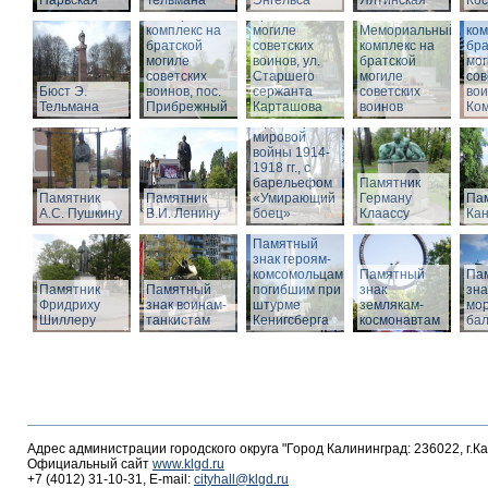
Нарвская
Тельмана
Энгельса
комплекс на
Ялтинская
Кос
Мемориальный
братской
Ме
комплекс на
могиле
Мемориальный
ком
братской
советских
комплекс на
бра
могиле
воинов, ул.
братской
мог
советских
Старшего
Памятник
могиле
сов
Бюст Э.
воинов, пос.
сержанта
воинам,
советских
вои
Тельмана
Прибрежный
Карташова
погибшим в
воинов
Ко
годы Первой
мировой
войны 1914-
1918 гг., с
барельефом
Памятник
Памятник
Памятник
«Умирающий
Герману
Пам
А.С. Пушкину
В.И. Ленину
боец»
Клаассу
Кан
Памятный
знак героям-
комсомольцам,
Памятный
Па
Памятник
Памятный
погибшим при
знак
зна
Фридриху
знак воинам-
штурме
землякам-
мор
Шиллеру
танкистам
Кенигсберга
космонавтам
ба
Адрес администрации городского округа "Город Калининград: 236022, г.К
Официальный сайт
www.klgd.ru
+7 (4012) 31-10-31, E-mail:
cityhall@klgd.ru