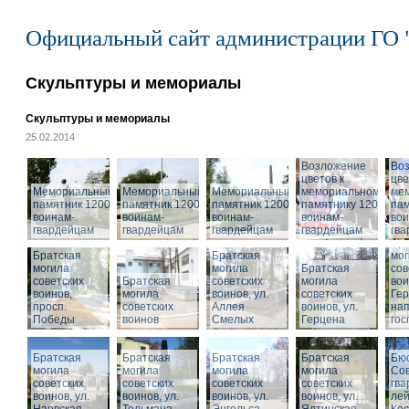
Официальный сайт администрации ГО 
Скульптуры и мемориалы
Скульптуры и мемориалы
25.02.2014
Возложение
Во
цветов к
цве
Мемориальный
Мемориальный
Мемориальный
мемориальному
ме
памятник 1200
памятник 1200
памятник 1200
памятнику 1200
пам
воинам-
воинам-
воинам-
воинам-
вои
гвардейцам
гвардейцам
гвардейцам
гвардейцам
гв
Бра
Братская
Братская
мог
могила
могила
Братская
сов
советских
Братская
советских
могила
вои
воинов,
могила
воинов, ул.
советских
Гер
просп.
советских
Аллея
воинов, ул.
на
Победы
воинов
Смелых
Герцена
гос
Братская
Братская
Братская
Братская
Бюс
могила
могила
могила
могила
Сов
советских
советских
советских
советских
гва
воинов, ул.
воинов, ул.
воинов, ул.
Мемориальный
воинов, ул.
лей