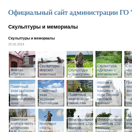
Официальный сайт администрации ГО 
Скульптуры и мемориалы
Скульптуры и мемориалы
25.02.2014
Скульптуры
Скульптура
Ску
Фонтан
морских
Скульптура
«Девочка с
«Б
«Путти»
животных
«Орангутан»
олененком»
Памятник
зу
«Российским
героям и
Па
Памятный
воинам,
пе
знак рыбакам-
Памятный
павшим в
дир
пионерам
знак
Памятный
годы Первой
бот
океанического
морякам-
знак воинам-
мировой
са
лова
балтийцам
танкистам
войны»
Шва
Памятная
Мемориальный
Мемориальный
Ме
плита в честь
Монумент
памятник 1200
памятник 1200
пам
астронома
«Мать-
воинам-
воинам-
вои