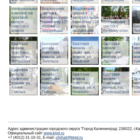
Ф.В. Бесселя
Россия»
гвардейцам
гвардейцам
гв
Мемориальный
Возложение
Возложение
комплекс на
цветов к
цветов к
братской
мемориальному
мемориальному
могиле
памятнику 1200
памятнику 1200
Возложение
советских
воинам-
воинам-
цветов к
Бюс
воинов
гвардейцам
гвардейцам
Вечному огню
Те
Братская
Братская
Братская
Братская
Бра
могила
могила
могила
могила
мог
советских
советских
советских
советских
сов
воинов, ул.
воинов, ул.
воинов, ул.
воинов, ул.
вои
Ялтинская
Энгельса
Нарвская
Лесная
Ку
Братская
Братская
могила
могила
Братская
Братская
советских
советских
могила
могила
Бра
воинов, ул.
воинов,
советских
советских
мог
Аллея
просп.
воинов, ул. А.
воинов, пос.
сов
Смелых
Победы
Невского
Первомайский
вои
Адрес администрации городского округа "Город Калининград: 236022, г.К
Официальный сайт
www.klgd.ru
+7 (4012) 31-10-31, E-mail:
cityhall@klgd.ru