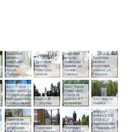
Братская
Братская
могила
могила
Братская
советских
Братская
советских
могила
воинов,
могила
воинов, ул.
советских
просп.
советских
Аллея
воинов, ул.
Победы
воинов
Смелых
Герцена
Бюст Героя
Бюст Героя
Советского Союза
Советского
гвардии старшего
Союза гв.
Памятник
лейтенанта А.А.
Бюст А.В.
майора В.Г.
Бюст Карла
воинам,
Космодемьянского
Суворова
Козенкова
Маркса
погибшим в
годы Первой
мировой
войны 1914-
Памятная
1918 гг., с
плита в честь
барельефом
астронома
Памятник
Памятник
«Умирающий