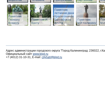
Морозова
Тельмана
Прибрежный
Карташова
вои
Памятник
летчикам дважды
Памятник
Краснознаменного
Герману
Памятник И.
Балтийского
Памятник
Па
Клаассу
Канту
флота
М.И Калинину
М.И
Адрес администрации городского округа "Город Калининград: 236022, г.К
Официальный сайт
www.klgd.ru
+7 (4012) 31-10-31, E-mail:
cityhall@klgd.ru