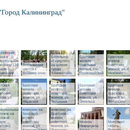
"Город Калининград"
зложение
тов к
Барельеф
Братская
Братская
мориальному
«Геркулес»
могила
могила
ятнику 1200
Возложение
на шлюзе
советских
советских
нам-
цветов к
пруда
воинов, пос.
воинов, ул. А.
ардейцам
Вечному огню
Хаммертайх
Первомайский
Невского
тская
Братская
Братская
Братская
Братская
ила
могила
могила
могила
могила
етских
советских
советских
советских
советских
нов, ул.
воинов, ул.
воинов, ул.
воинов, ул.
воинов, ул.
сная
Нарвская
Тельмана
Энгельса
Ялтинская
Мемориальный
Мемориальный
мориальный
комплекс на
комплекс на
плекс на
братской
братской
тской
могиле
могиле
иле
советских
советских
Могила
Монумент
етских
воинов, ул.
воинов, ул.
Иммануила
«Мать-