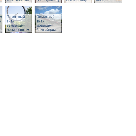
Ф.В. Бесселя
А.С. Пушкину
В.И. Ленину
боец»
м,
Памятный
Памятный
и
знак
знак
землякам-
морякам-
космонавтам
балтийцам