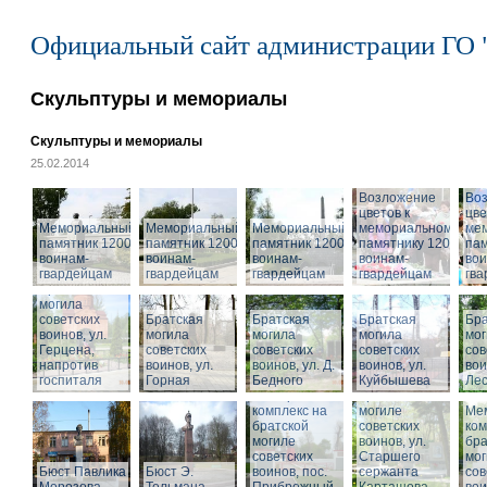
Официальный сайт администрации ГО 
Скульптуры и мемориалы
Скульптуры и мемориалы
25.02.2014
Возложение
Во
цветов к
цве
Мемориальный
Мемориальный
Мемориальный
мемориальному
ме
памятник 1200
памятник 1200
памятник 1200
памятнику 1200
пам
воинам-
воинам-
воинам-
воинам-
вои
гвардейцам
гвардейцам
гвардейцам
гвардейцам
гв
Братская
могила
советских
Братская
Братская
Братская
Бра
воинов, ул.
могила
могила
могила
мог
Герцена,
советских
советских
советских
сов
напротив
воинов, ул.
воинов, ул. Д.
воинов, ул.
Мемориальный
вои
госпиталя
Горная
Бедного
Куйбышева
комплекс на
Ле
Мемориальный
братской
комплекс на
могиле
Ме
братской
советских
ком
могиле
воинов, ул.
бра
советских
Старшего
мог
Бюст Павлика
Бюст Э.
воинов, пос.
сержанта
сов