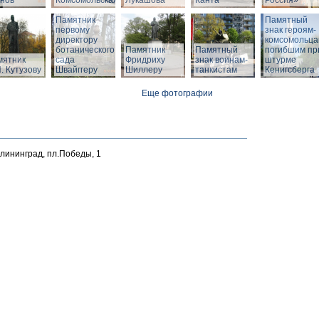
нов
Комсомольская
Лукашова
Канта
Россия»
Памятник
Памятный
первому
знак героям-
директору
комсомольца
ботанического
Памятник
Памятный
погибшим пр
мятник
сада
Фридриху
знак воинам-
штурме
. Кутузову
Швайггеру
Шиллеру
танкистам
Кенигсберга
Еще фотографии
алининград, пл.Победы, 1