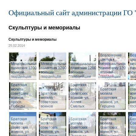
Официальный сайт администрации ГО 
Скульптуры и мемориалы
Скульптуры и мемориалы
25.02.2014
Возложение
Во
цветов к
цве
Мемориальный
Мемориальный
Мемориальный
мемориальному
ме
памятник 1200
памятник 1200
памятник 1200
памятнику 1200
пам
воинам-
воинам-
воинам-
воинам-
вои
гвардейцам
гвардейцам
гвардейцам
гвардейцам
гв
Бра
Братская
Братская
мог
могила
могила
Братская
сов
советских
Братская
советских
могила
вои
воинов,
могила
воинов, ул.
советских
Гер
просп.
советских
Аллея
воинов, ул.
на
Победы
воинов
Смелых
Герцена
гос
Братская
Братская
Братская
Братская
Бюс
могила
могила
могила
могила
Сов
советских
советских
советских
советских
гва
воинов, ул.
воинов, ул.
воинов, ул.
Мемориальный
воинов, ул.
лей