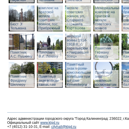
Нарвская
Тельмана
Энгельса
комплекс на
Ялтинская
Кос
Мемориальный
братской
Ме
комплекс на
могиле
Мемориальный
ком
братской
советских
комплекс на
бра
могиле
воинов, ул.
братской
мог
советских
Старшего
Памятник
могиле
сов
Бюст Э.
воинов, пос.
сержанта
воинам,
советских
вои
Тельмана
Прибрежный
Карташова
погибшим в
воинов
Ко
годы Первой
мировой
войны 1914-
1918 гг., с
барельефом
Памятник
Памятник
Памятник
«Умирающий
Герману
Пам
А.С. Пушкину
В.И. Ленину
боец»
Клаассу
Кан
Памятный
знак героям-
комсомольцам,
Памятный
Па
Памятник
Памятный
погибшим при
знак
зна
Фридриху
знак воинам-
штурме
землякам-
мор
Шиллеру
танкистам
Кенигсберга
космонавтам
ба
Адрес администрации городского округа "Город Калининград: 236022, г.К
Официальный сайт
www.klgd.ru
+7 (4012) 31-10-31, E-mail:
cityhall@klgd.ru