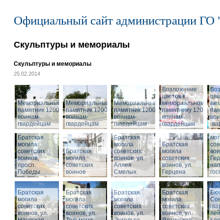
Официальный сайт администрации ГО 
Скульптуры и мемориалы
Скульптуры и мемориалы
25.02.2014
Возложение
Во
цветов к
цве
Мемориальный
Мемориальный
Мемориальный
мемориальному
ме
памятник 1200
памятник 1200
памятник 1200
памятнику 1200
пам
воинам-
воинам-
воинам-
воинам-
вои
гвардейцам
гвардейцам
гвардейцам
гвардейцам
гв
Бра
Братская
Братская
мог
могила
могила
Братская
сов
советских
Братская
советских
могила
вои
воинов,
могила
воинов, ул.
советских
Гер
просп.
советских
Аллея
воинов, ул.
на
Победы
воинов
Смелых
Герцена
гос
Братская
Братская
Братская
Братская
Бюс
могила
могила
могила
могила
Сов
советских
советских
советских
советских
гва
воинов, ул.
воинов, ул.
воинов, ул.
Мемориальный
воинов, ул.
лей