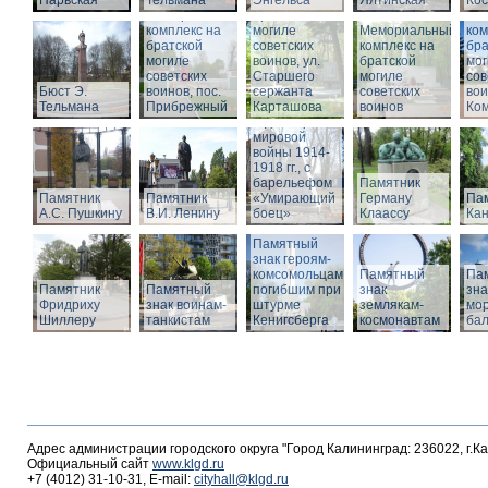
Нарвская
Тельмана
Энгельса
комплекс на
Ялтинская
Кос
Мемориальный
братской
Ме
комплекс на
могиле
Мемориальный
ком
братской
советских
комплекс на
бра
могиле
воинов, ул.
братской
мог
советских
Старшего
Памятник
могиле
сов
Бюст Э.
воинов, пос.
сержанта
воинам,
советских
вои
Тельмана
Прибрежный
Карташова
погибшим в
воинов
Ко
годы Первой
мировой
войны 1914-
1918 гг., с
барельефом
Памятник
Памятник
Памятник
«Умирающий
Герману
Пам
А.С. Пушкину
В.И. Ленину
боец»
Клаассу
Кан
Памятный
знак героям-
комсомольцам,
Памятный
Па
Памятник
Памятный
погибшим при
знак
зна
Фридриху
знак воинам-
штурме
землякам-
мор
Шиллеру
танкистам
Кенигсберга
космонавтам
ба
Адрес администрации городского округа "Город Калининград: 236022, г.К
Официальный сайт
www.klgd.ru
+7 (4012) 31-10-31, E-mail:
cityhall@klgd.ru