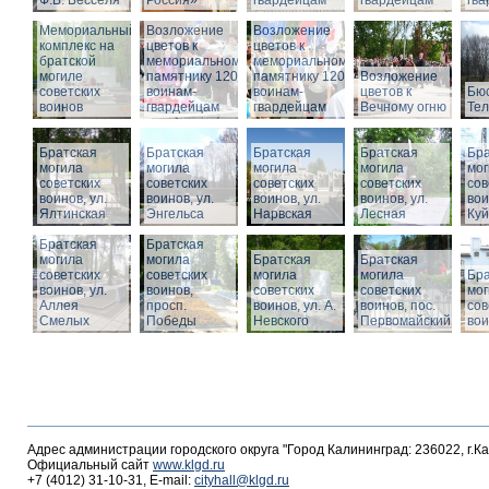
Ф.В. Бесселя
Россия»
гвардейцам
гвардейцам
гв
Мемориальный
Возложение
Возложение
комплекс на
цветов к
цветов к
братской
мемориальному
мемориальному
могиле
памятнику 1200
памятнику 1200
Возложение
советских
воинам-
воинам-
цветов к
Бюс
воинов
гвардейцам
гвардейцам
Вечному огню
Те
Братская
Братская
Братская
Братская
Бра
могила
могила
могила
могила
мог
советских
советских
советских
советских
сов
воинов, ул.
воинов, ул.
воинов, ул.
воинов, ул.
вои
Ялтинская
Энгельса
Нарвская
Лесная
Ку
Братская
Братская
могила
могила
Братская
Братская
советских
советских
могила
могила
Бра
воинов, ул.
воинов,
советских
советских
мог
Аллея
просп.
воинов, ул. А.
воинов, пос.
сов
Смелых
Победы
Невского
Первомайский
вои
Адрес администрации городского округа "Город Калининград: 236022, г.К
Официальный сайт
www.klgd.ru
+7 (4012) 31-10-31, E-mail:
cityhall@klgd.ru