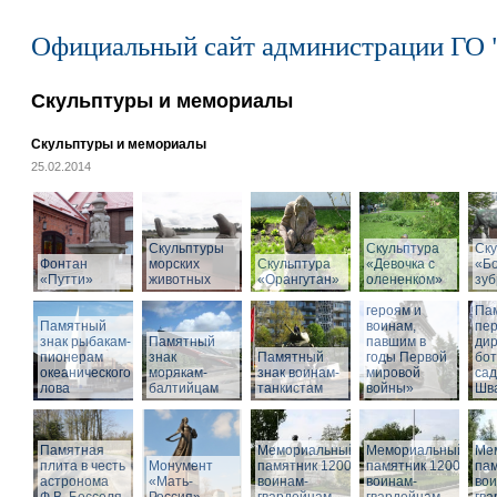
Официальный сайт администрации ГО 
Скульптуры и мемориалы
Скульптуры и мемориалы
25.02.2014
Скульптуры
Скульптура
Ску
Фонтан
морских
Скульптура
«Девочка с
«Б
«Путти»
животных
«Орангутан»
олененком»
Памятник
зу
«Российским
героям и
Па
Памятный
воинам,
пе
знак рыбакам-
Памятный
павшим в
дир
пионерам
знак
Памятный
годы Первой
бот
океанического
морякам-
знак воинам-
мировой
са
лова
балтийцам
танкистам
войны»
Шва
Памятная
Мемориальный
Мемориальный
Ме
плита в честь
Монумент
памятник 1200
памятник 1200
пам
астронома
«Мать-
воинам-
воинам-
вои