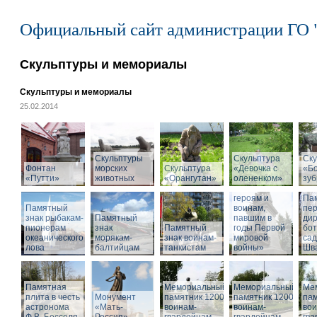
Официальный сайт администрации ГО 
Скульптуры и мемориалы
Скульптуры и мемориалы
25.02.2014
Скульптуры
Скульптура
Ску
Фонтан
морских
Скульптура
«Девочка с
«Б
«Путти»
животных
«Орангутан»
олененком»
Памятник
зу
«Российским
героям и
Па
Памятный
воинам,
пе
знак рыбакам-
Памятный
павшим в
дир
пионерам
знак
Памятный
годы Первой
бот
океанического
морякам-
знак воинам-
мировой
са
лова
балтийцам
танкистам
войны»
Шва
Памятная
Мемориальный
Мемориальный
Ме
плита в честь
Монумент
памятник 1200
памятник 1200
пам
астронома
«Мать-
воинам-
воинам-
вои