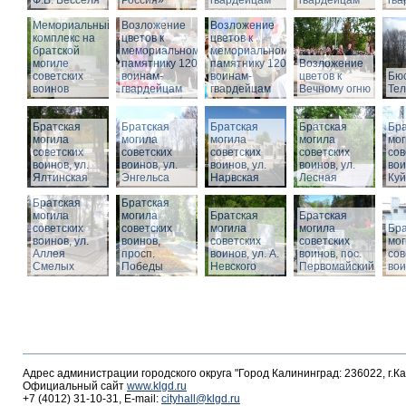
Ф.В. Бесселя
Россия»
гвардейцам
гвардейцам
гв
Мемориальный
Возложение
Возложение
комплекс на
цветов к
цветов к
братской
мемориальному
мемориальному
могиле
памятнику 1200
памятнику 1200
Возложение
советских
воинам-
воинам-
цветов к
Бюс
воинов
гвардейцам
гвардейцам
Вечному огню
Те
Братская
Братская
Братская
Братская
Бра
могила
могила
могила
могила
мог
советских
советских
советских
советских
сов
воинов, ул.
воинов, ул.
воинов, ул.
воинов, ул.
вои
Ялтинская
Энгельса
Нарвская
Лесная
Ку
Братская
Братская
могила
могила
Братская
Братская
советских
советских
могила
могила
Бра
воинов, ул.
воинов,
советских
советских
мог
Аллея
просп.
воинов, ул. А.
воинов, пос.
сов
Смелых
Победы
Невского
Первомайский
вои
Адрес администрации городского округа "Город Калининград: 236022, г.К
Официальный сайт
www.klgd.ru
+7 (4012) 31-10-31, E-mail:
cityhall@klgd.ru