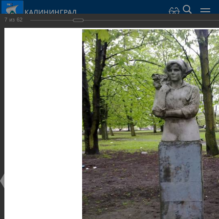
КАЛИНИНГРАД
7
из
62
Город Калининград
›
Город
›
Фотогалерея
›
Калининград
›
Скульптуры и мемориалы
Скульптуры и мемориалы
Скульптуры и мемориалы
25.02.2014