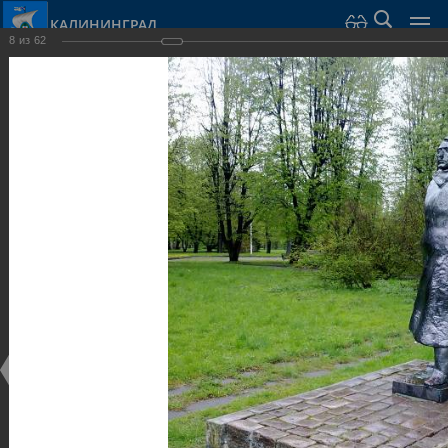
КАЛИНИНГРАД
8
из
62
Город Калининград
›
Город
›
Фотогалерея
›
Калининград
›
Скульптуры и мемориалы
Скульптуры и мемориалы
Скульптуры и мемориалы
25.02.2014