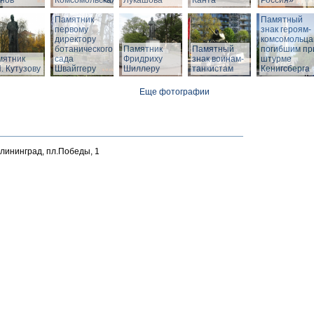
нов
Комсомольская
Лукашова
Канта
Россия»
Памятник
Памятный
первому
знак героям-
директору
комсомольца
ботанического
Памятник
Памятный
погибшим пр
мятник
сада
Фридриху
знак воинам-
штурме
. Кутузову
Швайггеру
Шиллеру
танкистам
Кенигсберга
Еще фотографии
алининград, пл.Победы, 1