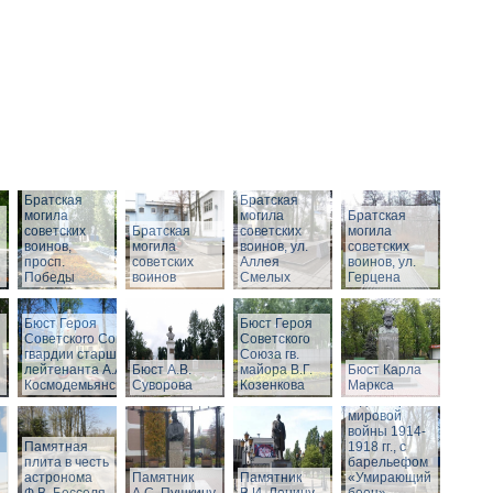
Братская
Братская
могила
могила
Братская
советских
Братская
советских
могила
воинов,
могила
воинов, ул.
советских
просп.
советских
Аллея
воинов, ул.
Победы
воинов
Смелых
Герцена
Бюст Героя
Бюст Героя
Советского Союза
Советского
гвардии старшего
Союза гв.
Памятник
лейтенанта А.А.
Бюст А.В.
майора В.Г.
Бюст Карла
воинам,
Космодемьянского
Суворова
Козенкова
Маркса
погибшим в
годы Первой
мировой
войны 1914-
Памятная
1918 гг., с
плита в честь
барельефом
астронома
Памятник
Памятник
«Умирающий