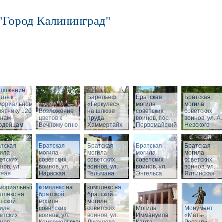
"Город Калининград"
зложение
тов к
Барельеф
Братская
Братская
мориальному
«Геркулес»
могила
могила
ятнику 1200
Возложение
на шлюзе
советских
советских
нам-
цветов к
пруда
воинов, пос.
воинов, ул. А.
ардейцам
Вечному огню
Хаммертайх
Первомайский
Невского
тская
Братская
Братская
Братская
Братская
ила
могила
могила
могила
могила
етских
советских
советских
советских
советских
нов, ул.
воинов, ул.
воинов, ул.
воинов, ул.
воинов, ул.
сная
Нарвская
Тельмана
Энгельса
Ялтинская
Мемориальный
Мемориальный
мориальный
комплекс на
комплекс на
плекс на
братской
братской
тской
могиле
могиле
иле
советских
советских
Могила
Монумент
етских
воинов, ул.
воинов, ул.
Иммануила
«Мать-