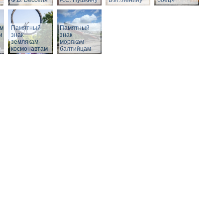
Ф.В. Бесселя
А.С. Пушкину
В.И. Ленину
боец»
м,
Памятный
Памятный
и
знак
знак
землякам-
морякам-
космонавтам
балтийцам