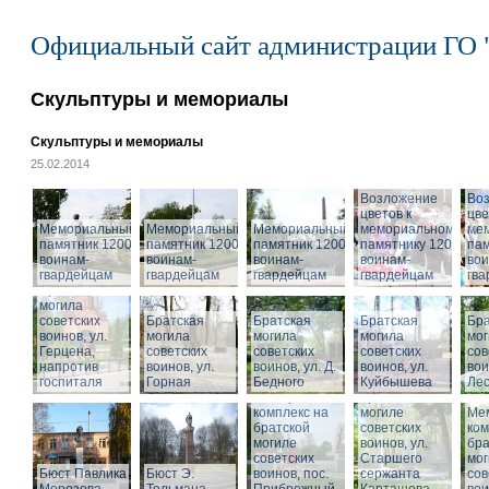
Официальный сайт администрации ГО 
Скульптуры и мемориалы
Скульптуры и мемориалы
25.02.2014
Возложение
Во
цветов к
цве
Мемориальный
Мемориальный
Мемориальный
мемориальному
ме
памятник 1200
памятник 1200
памятник 1200
памятнику 1200
пам
воинам-
воинам-
воинам-
воинам-
вои
гвардейцам
гвардейцам
гвардейцам
гвардейцам
гв
Братская
могила
советских
Братская
Братская
Братская
Бра
воинов, ул.
могила
могила
могила
мог
Герцена,
советских
советских
советских
сов
напротив
воинов, ул.
воинов, ул. Д.
воинов, ул.
Мемориальный
вои
госпиталя
Горная
Бедного
Куйбышева
комплекс на
Ле
Мемориальный
братской
комплекс на
могиле
Ме
братской
советских
ком
могиле
воинов, ул.
бра
советских
Старшего
мог
Бюст Павлика
Бюст Э.
воинов, пос.
сержанта
сов