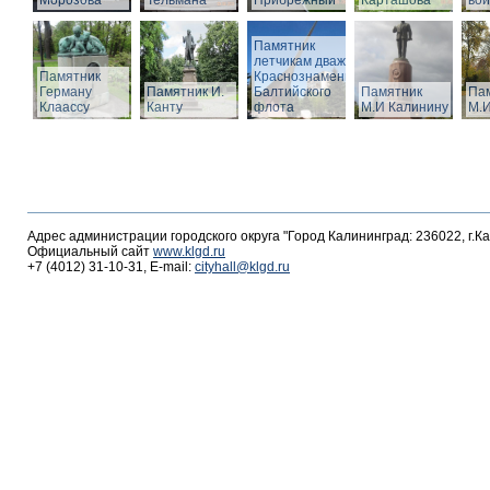
Морозова
Тельмана
Прибрежный
Карташова
вои
Памятник
летчикам дважды
Памятник
Краснознаменного
Герману
Памятник И.
Балтийского
Памятник
Па
Клаассу
Канту
флота
М.И Калинину
М.И
Адрес администрации городского округа "Город Калининград: 236022, г.К
Официальный сайт
www.klgd.ru
+7 (4012) 31-10-31, E-mail:
cityhall@klgd.ru