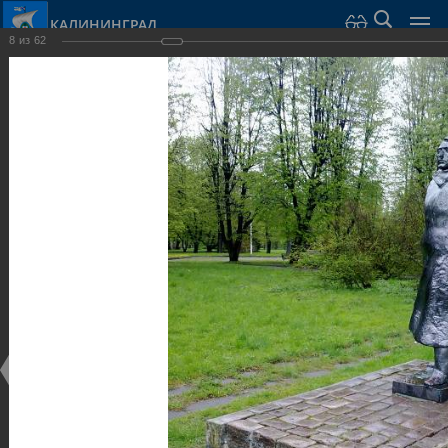
КАЛИНИНГРАД
8
из
62
Город Калининград
›
Город
›
Фотогалерея
›
Калининград
›
Скульптуры и мемориалы
Скульптуры и мемориалы
Скульптуры и мемориалы
25.02.2014