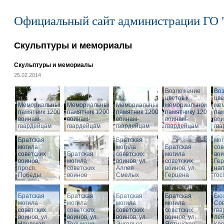
Официальный сайт администрации ГО 
Скульптуры и мемориалы
Скульптуры и мемориалы
25.02.2014
Возложение
Во
цветов к
цве
Мемориальный
Мемориальный
Мемориальный
мемориальному
ме
памятник 1200
памятник 1200
памятник 1200
памятнику 1200
пам
воинам-
воинам-
воинам-
воинам-
вои
гвардейцам
гвардейцам
гвардейцам
гвардейцам
гв
Бра
Братская
Братская
мог
могила
могила
Братская
сов
советских
Братская
советских
могила
вои
воинов,
могила
воинов, ул.
советских
Гер
просп.
советских
Аллея
воинов, ул.
на
Победы
воинов
Смелых
Герцена
гос
Братская
Братская
Братская
Братская
Бюс
могила
могила
могила
могила
Сов
советских
советских
советских
советских
гва
воинов, ул.
воинов, ул.
воинов, ул.
Мемориальный
воинов, ул.
лей