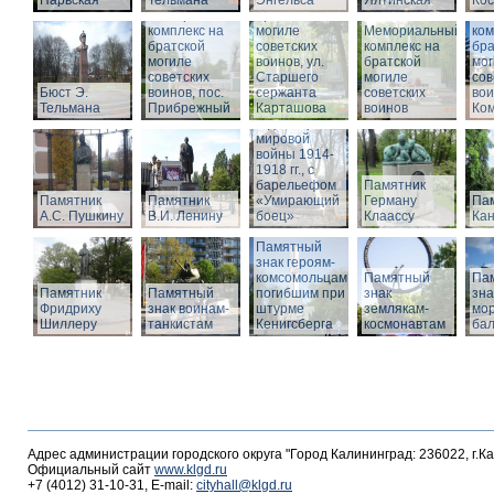
Нарвская
Тельмана
Энгельса
комплекс на
Ялтинская
Кос
Мемориальный
братской
Ме
комплекс на
могиле
Мемориальный
ком
братской
советских
комплекс на
бра
могиле
воинов, ул.
братской
мог
советских
Старшего
Памятник
могиле
сов
Бюст Э.
воинов, пос.
сержанта
воинам,
советских
вои
Тельмана
Прибрежный
Карташова
погибшим в
воинов
Ко
годы Первой
мировой
войны 1914-
1918 гг., с
барельефом
Памятник
Памятник
Памятник
«Умирающий
Герману
Пам
А.С. Пушкину
В.И. Ленину
боец»
Клаассу
Кан
Памятный
знак героям-
комсомольцам,
Памятный
Па
Памятник
Памятный
погибшим при
знак
зна
Фридриху
знак воинам-
штурме
землякам-
мор
Шиллеру
танкистам
Кенигсберга
космонавтам
ба
Адрес администрации городского округа "Город Калининград: 236022, г.К
Официальный сайт
www.klgd.ru
+7 (4012) 31-10-31, E-mail:
cityhall@klgd.ru