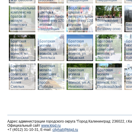
Ф.В. Бесселя
Россия»
гвардейцам
гвардейцам
гв
Мемориальный
Возложение
Возложение
комплекс на
цветов к
цветов к
братской
мемориальному
мемориальному
могиле
памятнику 1200
памятнику 1200
Возложение
советских
воинам-
воинам-
цветов к
Бюс
воинов
гвардейцам
гвардейцам
Вечному огню
Те
Братская
Братская
Братская
Братская
Бра
могила
могила
могила
могила
мог
советских
советских
советских
советских
сов
воинов, ул.
воинов, ул.
воинов, ул.
воинов, ул.
вои
Ялтинская
Энгельса
Нарвская
Лесная
Ку
Братская
Братская
могила
могила
Братская
Братская
советских
советских
могила
могила
Бра
воинов, ул.
воинов,
советских
советских
мог
Аллея
просп.
воинов, ул. А.
воинов, пос.
сов
Смелых
Победы
Невского
Первомайский
вои
Адрес администрации городского округа "Город Калининград: 236022, г.К
Официальный сайт
www.klgd.ru
+7 (4012) 31-10-31, E-mail:
cityhall@klgd.ru