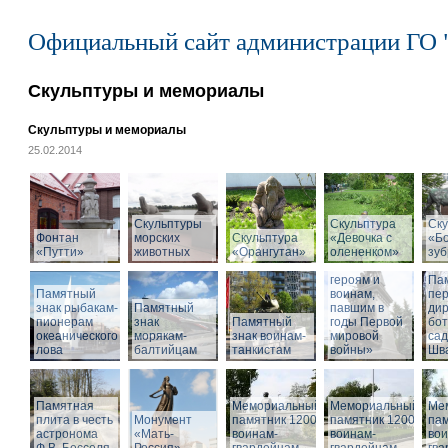
Официальный сайт администрации ГО 
Скульптуры и мемориалы
Скульптуры и мемориалы
25.02.2014
Скульптуры
Скульптура
Ску
Фонтан
морских
Скульптура
«Девочка с
«Б
«Путти»
животных
«Орангутан»
олененком»
Памятник
зу
«Российским
героям и
Па
Памятный
воинам,
пе
знак рыбакам-
Памятный
павшим в
дир
пионерам
знак
Памятный
годы Первой
бот
океанического
морякам-
знак воинам-
мировой
са
лова
балтийцам
танкистам
войны»
Шва
Памятная
Мемориальный
Мемориальный
Ме
плита в честь
Монумент
памятник 1200
памятник 1200
пам
астронома
«Мать-
воинам-
воинам-
вои