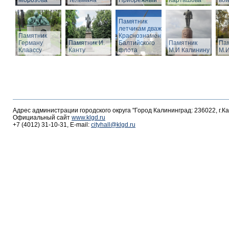
Морозова
Тельмана
Прибрежный
Карташова
вои
Памятник
летчикам дважды
Памятник
Краснознаменного
Герману
Памятник И.
Балтийского
Памятник
Па
Клаассу
Канту
флота
М.И Калинину
М.И
Адрес администрации городского округа "Город Калининград: 236022, г.К
Официальный сайт
www.klgd.ru
+7 (4012) 31-10-31, E-mail:
cityhall@klgd.ru