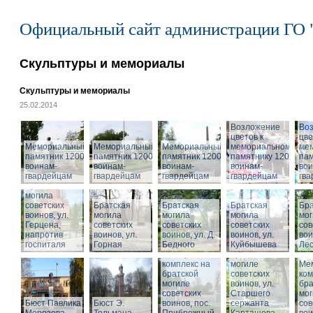
Официальный сайт администрации ГО 
Скульптуры и мемориалы
Скульптуры и мемориалы
25.02.2014
Возложение
Во
цветов к
цве
Мемориальный
Мемориальный
Мемориальный
мемориальному
ме
памятник 1200
памятник 1200
памятник 1200
памятнику 1200
пам
воинам-
воинам-
воинам-
воинам-
вои
гвардейцам
гвардейцам
гвардейцам
гвардейцам
гв
Братская
могила
советских
Братская
Братская
Братская
Бра
воинов, ул.
могила
могила
могила
мог
Герцена,
советских
советских
советских
сов
напротив
воинов, ул.
воинов, ул. Д.
воинов, ул.
Мемориальный
вои
госпиталя
Горная
Бедного
Куйбышева
комплекс на
Ле
Мемориальный
братской
комплекс на
могиле
Ме
братской
советских
ком
могиле
воинов, ул.
бра
советских
Старшего
мог
Бюст Павлика
Бюст Э.
воинов, пос.
сержанта
сов