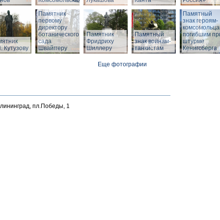
нов
Комсомольская
Лукашова
Канта
Россия»
Памятник
Памятный
первому
знак героям-
директору
комсомольца
ботанического
Памятник
Памятный
погибшим пр
мятник
сада
Фридриху
знак воинам-
штурме
. Кутузову
Швайггеру
Шиллеру
танкистам
Кенигсберга
Еще фотографии
алининград, пл.Победы, 1