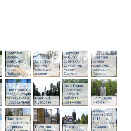
Братская
Братская
могила
могила
Братская
советских
Братская
советских
могила
воинов,
могила
воинов, ул.
советских
просп.
советских
Аллея
воинов, ул.
Победы
воинов
Смелых
Герцена
Бюст Героя
Бюст Героя
Советского Союза
Советского
гвардии старшего
Союза гв.
Памятник
лейтенанта А.А.
Бюст А.В.
майора В.Г.
Бюст Карла
воинам,
Космодемьянского
Суворова
Козенкова
Маркса
погибшим в
годы Первой
мировой
войны 1914-
Памятная
1918 гг., с
плита в честь
барельефом
астронома
Памятник
Памятник
«Умирающий