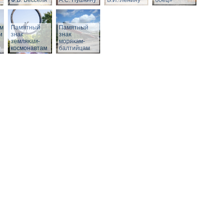
Ф.В. Бесселя
А.С. Пушкину
В.И. Ленину
боец»
м,
Памятный
Памятный
и
знак
знак
землякам-
морякам-
космонавтам
балтийцам