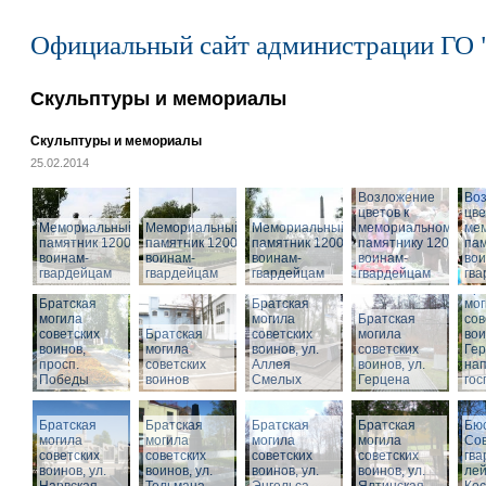
Официальный сайт администрации ГО 
Скульптуры и мемориалы
Скульптуры и мемориалы
25.02.2014
Возложение
Во
цветов к
цве
Мемориальный
Мемориальный
Мемориальный
мемориальному
ме
памятник 1200
памятник 1200
памятник 1200
памятнику 1200
пам
воинам-
воинам-
воинам-
воинам-
вои
гвардейцам
гвардейцам
гвардейцам
гвардейцам
гв
Бра
Братская
Братская
мог
могила
могила
Братская
сов
советских
Братская
советских
могила
вои
воинов,
могила
воинов, ул.
советских
Гер
просп.
советских
Аллея
воинов, ул.
на
Победы
воинов
Смелых
Герцена
гос
Братская
Братская
Братская
Братская
Бюс
могила
могила
могила
могила
Сов
советских
советских
советских
советских
гва
воинов, ул.
воинов, ул.
воинов, ул.
Мемориальный
воинов, ул.
лей