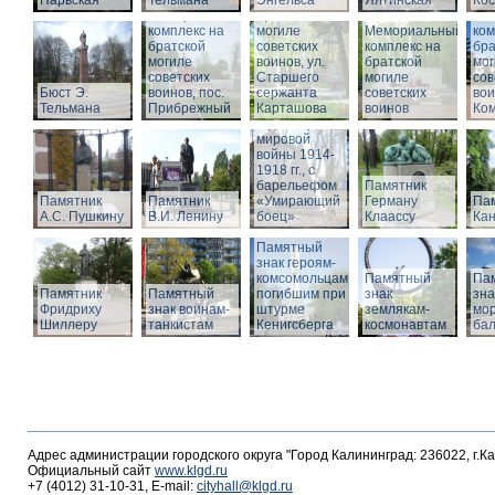
Нарвская
Тельмана
Энгельса
комплекс на
Ялтинская
Кос
Мемориальный
братской
Ме
комплекс на
могиле
Мемориальный
ком
братской
советских
комплекс на
бра
могиле
воинов, ул.
братской
мог
советских
Старшего
Памятник
могиле
сов
Бюст Э.
воинов, пос.
сержанта
воинам,
советских
вои
Тельмана
Прибрежный
Карташова
погибшим в
воинов
Ко
годы Первой
мировой
войны 1914-
1918 гг., с
барельефом
Памятник
Памятник
Памятник
«Умирающий
Герману
Пам
А.С. Пушкину
В.И. Ленину
боец»
Клаассу
Кан
Памятный
знак героям-
комсомольцам,
Памятный
Па
Памятник
Памятный
погибшим при
знак
зна
Фридриху
знак воинам-
штурме
землякам-
мор
Шиллеру
танкистам
Кенигсберга
космонавтам
ба
Адрес администрации городского округа "Город Калининград: 236022, г.К
Официальный сайт
www.klgd.ru
+7 (4012) 31-10-31, E-mail:
cityhall@klgd.ru