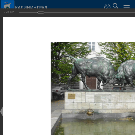
КАЛИНИНГРАД
5
из
62
Город Калининград
›
Город
›
Фотогалерея
›
Калининград
›
Скульптуры и мемориалы
Скульптуры и мемориалы
Скульптуры и мемориалы
25.02.2014