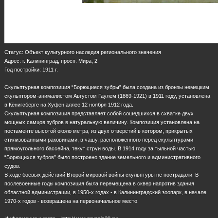
Статус: Объект культурного наследия регионального значения
Адрес: г. Калининград, просп. Мира, 2
Год постройки: 1911 г.
Скульптурная композиция “Борющиеся зубры” была создана из бронзы немецким
скульптором-анималистом Августом Гаулем (1869-1921) в 1911 году, установлена
в Кёнигсберге на Хуфен аллее 12 ноября 1912 года.
Скульптурная композиция представляет собой сошедшихся в схватке двух
мощных самцов зубров в натуральную величину. Композиция установлена на
постаменте высотой около метра, из двух отверстий в котором, прикрытых
стилизованными раковинами, в чашу, расположенного перед скульптурами
прямоугольного бассейна, текут струи воды. В 1914 году за тыльной частью
“Борющихся зубров” было построено здание земельного и административного
судов.
В ходе боевых действий Второй мировой войны скульптуры не пострадали. В
послевоенные годы композиция была перемещена в сквер напротив здания
областной администрации, в 1950-х годах - в Калининградский зоопарк, в начале
1970-х годов - возвращена на первоначальное место.