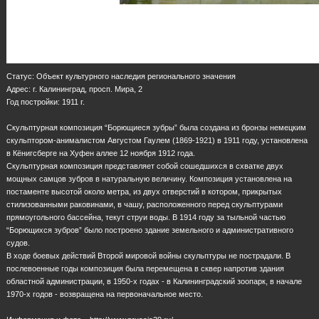
Статус: Объект культурного наследия регионального значения
Адрес: г. Калининград, просп. Мира, 2
Год постройки: 1911 г.
Скульптурная композиция “Борющиеся зубры” была создана из бронзы немецким
скульптором-анималистом Августом Гаулем (1869-1921) в 1911 году, установлена
в Кёнигсберге на Хуфен аллее 12 ноября 1912 года.
Скульптурная композиция представляет собой сошедшихся в схватке двух
мощных самцов зубров в натуральную величину. Композиция установлена на
постаменте высотой около метра, из двух отверстий в котором, прикрытых
стилизованными раковинами, в чашу, расположенного перед скульптурами
прямоугольного бассейна, текут струи воды. В 1914 году за тыльной частью
“Борющихся зубров” было построено здание земельного и административного
судов.
В ходе боевых действий Второй мировой войны скульптуры не пострадали. В
послевоенные годы композиция была перемещена в сквер напротив здания
областной администрации, в 1950-х годах - в Калининградский зоопарк, в начале
1970-х годов - возвращена на первоначальное место.