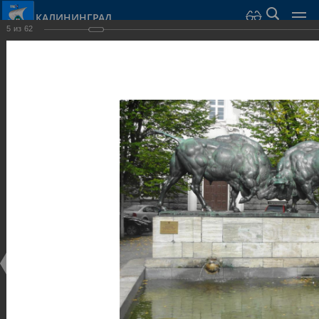
КАЛИНИНГРАД
5
из
62
Город Калининград
›
Город
›
Фотогалерея
›
Калининград
›
Скульптуры и мемориалы
Скульптуры и мемориалы
Скульптуры и мемориалы
25.02.2014