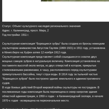
Статус: Объект культурного наследия регионального значения
Адрес: г. Калининград, просп. Мира, 2
Год постройки: 1911 г.
Скульптурная композиция “Борющиеся зубры” была создана из бронзы немецким
скульптором-анималистом Августом Гаулем (1869-1921) в 1911 году, установлена
в Кёнигсберге на Хуфен аллее 12 ноября 1912 года.
Скульптурная композиция представляет собой сошедшихся в схватке двух
мощных самцов зубров в натуральную величину. Композиция установлена на
постаменте высотой около метра, из двух отверстий в котором, прикрытых
стилизованными раковинами, в чашу, расположенного перед скульптурами
прямоугольного бассейна, текут струи воды. В 1914 году за тыльной частью
“Борющихся зубров” было построено здание земельного и административного
судов.
В ходе боевых действий Второй мировой войны скульптуры не пострадали. В
послевоенные годы композиция была перемещена в сквер напротив здания
областной администрации, в 1950-х годах - в Калининградский зоопарк, в начале
1970-х годов - возвращена на первоначальное место.