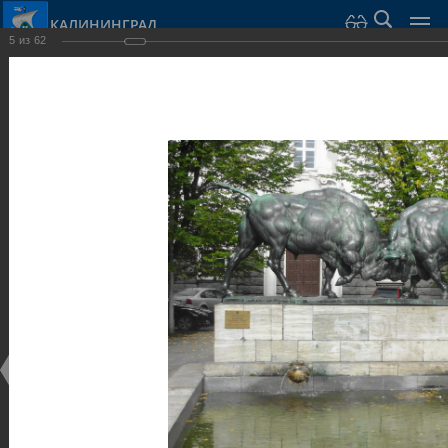
КАЛИНИНГРАД
5
из
62
Город Калининград
›
Город
›
Фотогалерея
›
Калининград
›
Скульптуры и мемориалы
Скульптуры и мемориалы
Скульптуры и мемориалы
25.02.2014