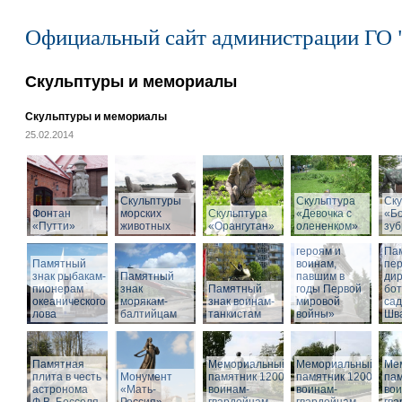
Официальный сайт администрации ГО 
Скульптуры и мемориалы
Скульптуры и мемориалы
25.02.2014
Скульптуры
Скульптура
Ску
Фонтан
морских
Скульптура
«Девочка с
«Б
«Путти»
животных
«Орангутан»
олененком»
Памятник
зу
«Российским
героям и
Па
Памятный
воинам,
пе
знак рыбакам-
Памятный
павшим в
дир
пионерам
знак
Памятный
годы Первой
бот
океанического
морякам-
знак воинам-
мировой
са
лова
балтийцам
танкистам
войны»
Шва
Памятная
Мемориальный
Мемориальный
Ме
плита в честь
Монумент
памятник 1200
памятник 1200
пам
астронома
«Мать-
воинам-
воинам-
вои