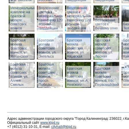
Ф.В. Бесселя
Россия»
гвардейцам
гвардейцам
гв
Мемориальный
Возложение
Возложение
комплекс на
цветов к
цветов к
братской
мемориальному
мемориальному
могиле
памятнику 1200
памятнику 1200
Возложение
советских
воинам-
воинам-
цветов к
Бюс
воинов
гвардейцам
гвардейцам
Вечному огню
Те
Братская
Братская
Братская
Братская
Бра
могила
могила
могила
могила
мог
советских
советских
советских
советских
сов
воинов, ул.
воинов, ул.
воинов, ул.
воинов, ул.
вои
Ялтинская
Энгельса
Нарвская
Лесная
Ку
Братская
Братская
могила
могила
Братская
Братская
советских
советских
могила
могила
Бра
воинов, ул.
воинов,
советских
советских
мог
Аллея
просп.
воинов, ул. А.
воинов, пос.
сов
Смелых
Победы
Невского
Первомайский
вои
Адрес администрации городского округа "Город Калининград: 236022, г.К
Официальный сайт
www.klgd.ru
+7 (4012) 31-10-31, E-mail:
cityhall@klgd.ru