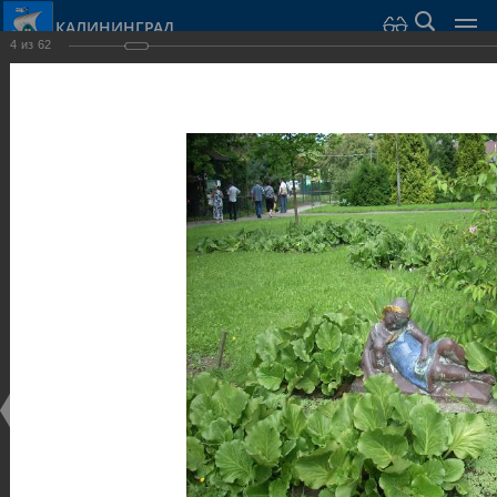
КАЛИНИНГРАД
4
из
62
Город Калининград
›
Город
›
Фотогалерея
›
Калининград
›
Скульптуры и мемориалы
Скульптуры и мемориалы
Скульптуры и мемориалы
25.02.2014