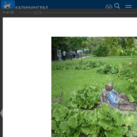
КАЛИНИНГРАД
4
из
62
Город Калининград
›
Город
›
Фотогалерея
›
Калининград
›
Скульптуры и мемориалы
Скульптуры и мемориалы
Скульптуры и мемориалы
25.02.2014