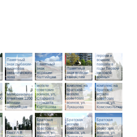
Памятник
«Российским
героям и
Памятный
воинам,
знак рыбакам-
Памятный
павшим в
пионерам
знак
Памятный
годы Первой
океанического
морякам-
Мемориальный
знак воинам-
мировой
лова
балтийцам
комплекс на
танкистам
войны»
братской
Мемориальный
Мемориальный
могиле
комплекс на
комплекс на
советских
братской
братской
ый
Мемориальный
воинов, ул.
могиле
могиле
00
памятник 1200
Старшего
советских
советских
воинам-
сержанта
воинов, ул.
воинов, ул.
гвардейцам
Карташова
Лукашова
Комсомольская
Братская
Братская
Братская
могила
могила
могила
советских
советских
советских
Бюст А.В.
воинов, ул.
воинов, ул.
воинов, ул.