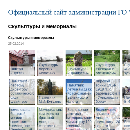
Официальный сайт администрации ГО 
Скульптуры и мемориалы
Скульптуры и мемориалы
25.02.2014
Скульптуры
Скульптура
Памятник
Ску
Фонтан
морских
Скульптура
«Девочка с
воинам,
«Б
«Путти»
животных
«Орангутан»
олененком»
погибшим в
зу
годы Первой
Памятник
мировой
первому
Памятник
войны 1914-
директору
летчикам дважды
1918 гг., с
ботанического
Краснознаменного
барельефом
сада
Памятник
Балтийского
«Умирающий
Па
Швайггеру
М.И. Кутузову
флота
боец»
В.И
Мемориальный
комплекс на
Мемориальный
Возложение
Возложение
братской
комплекс на
цветов к
цветов к
могиле
братской
мемориальному
мемориальному
советских
могиле
памятнику 1200
памятнику 1200
Во
воинов, пос.
советских
воинам-
воинам-
цве