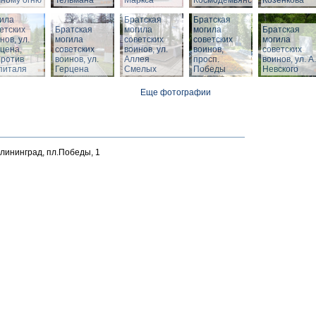
ному огню
Тельмана
Маркса
Космодемьянского
Козенкова
тская
ила
Братская
Братская
етских
Братская
могила
могила
Братская
нов, ул.
могила
советских
советских
могила
цена,
советских
воинов, ул.
воинов,
советских
против
воинов, ул.
Аллея
просп.
воинов, ул. А.
питаля
Герцена
Смелых
Победы
Невского
Еще фотографии
алининград, пл.Победы, 1