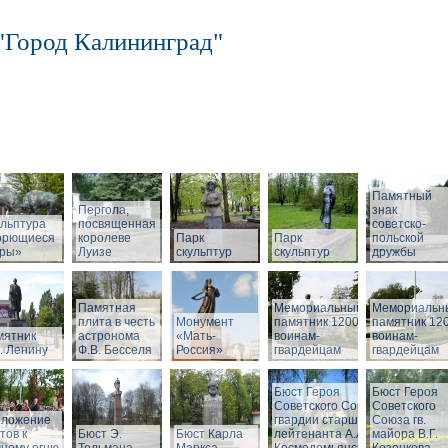
"Город Калининград"
Памятный
Пергола,
знак
льптура
посвященная
советско-
орющиеся
королеве
Парк
Парк
польской
бры»
Луизе
скульптур
скульптур
дружбы
Памятная
Мемориальный
Мемориальн
плита в честь
Монумент
памятник 1200
памятник 12
мятник
астронома
«Мать-
воинам-
воинам-
. Ленину
Ф.В. Бесселя
Россия»
гвардейцам
гвардейцам
Бюст Героя
Бюст Героя
Советского Союза
Советского
зложение
гвардии старшего
Союза гв.
тов к
Бюст Э.
Бюст Карла
лейтенанта А.А.
майора В.Г.