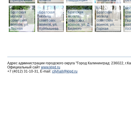
Прибрежный
воинов
гвардейцам
гвардейцам
Веч
Бра
мог
Братская
Братская
Братская
Братская
сов
могила
могила
могила
могила
вои
советских
советских
советских
советских
Гер
воинов, ул.
воинов, ул.
воинов, ул. Д.
воинов, ул.
на
Лесная
Куйбышева
Бедного
Горная
гос
Адрес администрации городского округа "Город Калининград: 236022, г.К
Официальный сайт
www.klgd.ru
+7 (4012) 31-10-31, E-mail:
cityhall@klgd.ru