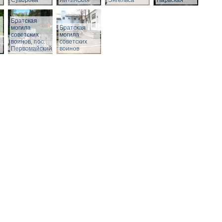
Суворова
Ялтинская
Энгельса
Нарвская
Братская
могила
Братская
советских
могила
воинов, пос.
советских
Первомайский
воинов