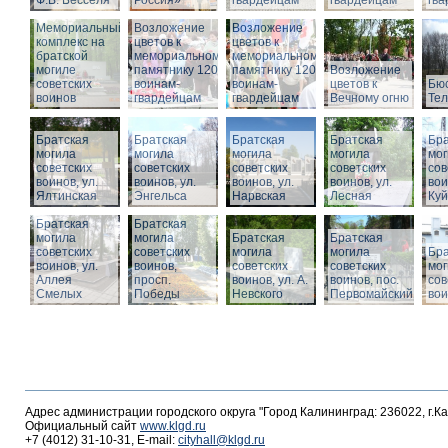
Ф.В. Бесселя
Россия»
гвардейцам
гвардейцам
гв
Мемориальный
Возложение
Возложение
комплекс на
цветов к
цветов к
братской
мемориальному
мемориальному
могиле
памятнику 1200
памятнику 1200
Возложение
советских
воинам-
воинам-
цветов к
Бюс
воинов
гвардейцам
гвардейцам
Вечному огню
Те
Братская
Братская
Братская
Братская
Бра
могила
могила
могила
могила
мог
советских
советских
советских
советских
сов
воинов, ул.
воинов, ул.
воинов, ул.
воинов, ул.
вои
Ялтинская
Энгельса
Нарвская
Лесная
Ку
Братская
Братская
могила
могила
Братская
Братская
советских
советских
могила
могила
Бра
воинов, ул.
воинов,
советских
советских
мог
Аллея
просп.
воинов, ул. А.
воинов, пос.
сов
Смелых
Победы
Невского
Первомайский
вои
Адрес администрации городского округа "Город Калининград: 236022, г.К
Официальный сайт
www.klgd.ru
+7 (4012) 31-10-31, E-mail:
cityhall@klgd.ru