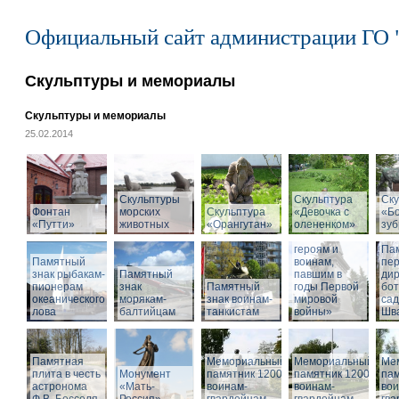
Официальный сайт администрации ГО 
Скульптуры и мемориалы
Скульптуры и мемориалы
25.02.2014
Скульптуры
Скульптура
Ску
Фонтан
морских
Скульптура
«Девочка с
«Б
«Путти»
животных
«Орангутан»
олененком»
Памятник
зу
«Российским
героям и
Па
Памятный
воинам,
пе
знак рыбакам-
Памятный
павшим в
дир
пионерам
знак
Памятный
годы Первой
бот
океанического
морякам-
знак воинам-
мировой
са
лова
балтийцам
танкистам
войны»
Шва
Памятная
Мемориальный
Мемориальный
Ме
плита в честь
Монумент
памятник 1200
памятник 1200
пам
астронома
«Мать-
воинам-
воинам-
вои