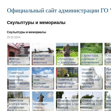
Официальный сайт администрации ГО 
Скульптуры и мемориалы
Скульптуры и мемориалы
25.02.2014
Скульптуры
Скульптура
Ску
Фонтан
морских
Скульптура
«Девочка с
«Б
«Путти»
животных
«Орангутан»
олененком»
Памятник
зу
«Российским
героям и
Па
Памятный
воинам,
пе
знак рыбакам-
Памятный
павшим в
дир
пионерам
знак
Памятный
годы Первой
бот
океанического
морякам-
знак воинам-
мировой
са
лова
балтийцам
танкистам
войны»
Шва
Памятная
Мемориальный
Мемориальный
Ме
плита в честь
Монумент
памятник 1200
памятник 1200
пам
астронома
«Мать-
воинам-
воинам-
вои