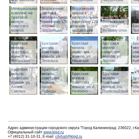
Ф.В. Бесселя
Россия»
гвардейцам
гвардейцам
гв
Мемориальный
Возложение
Возложение
комплекс на
цветов к
цветов к
братской
мемориальному
мемориальному
могиле
памятнику 1200
памятнику 1200
Возложение
советских
воинам-
воинам-
цветов к
Бюс
воинов
гвардейцам
гвардейцам
Вечному огню
Те
Братская
Братская
Братская
Братская
Бра
могила
могила
могила
могила
мог
советских
советских
советских
советских
сов
воинов, ул.
воинов, ул.
воинов, ул.
воинов, ул.
вои
Ялтинская
Энгельса
Нарвская
Лесная
Ку
Братская
Братская
могила
могила
Братская
Братская
советских
советских
могила
могила
Бра
воинов, ул.
воинов,
советских
советских
мог
Аллея
просп.
воинов, ул. А.
воинов, пос.
сов
Смелых
Победы
Невского
Первомайский
вои
Адрес администрации городского округа "Город Калининград: 236022, г.К
Официальный сайт
www.klgd.ru
+7 (4012) 31-10-31, E-mail:
cityhall@klgd.ru