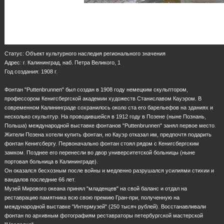
Статус: Объект культурного наследия регионального значения
Адрес: г. Калининград, наб. Петра Великого, 1
Год создания: 1908 г.
Фонтан "Puttenbrunnen" был создан в 1908 году немецким скульптором,
профессором Кенигсбергской академии художеств Станиславом Кауэром. В
современном Калининграде сохранилось около ста его барельефов на зданиях и
несколько скульптур. На проводившейся в 1912 году в Позене (ныне Познань,
Польша) международной выставке фонтанов "Puttenbrunnen" занял первое место.
Жители Позена хотели купить фонтан, но Кауэр отказал им, предпочтя подарить
фонтан Кенигсбергу. Первоначально фонтан стоял рядом с Кенигсбергским
замком. Позднее его перенесли во двор университетской больницы (ныне
портовая больница в Калининграде).
Он оказался бесхозным после войны и медленно разрушался усилиями стихии и
вандалов последние 66 лет.
Музей Мирового океана принял "младенцев" на свой баланс и отдал на
реставрацию памятника всю свою премию Гран-при, полученную на
международной выставке "Интермузей" (250 тысяч рублей). Восстанавливали
фонтан по архивным фотографиям реставраторы петербургской мастерской