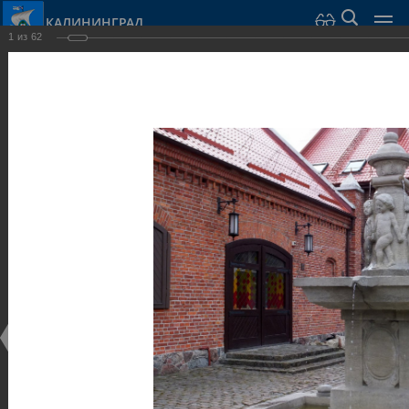
КАЛИНИНГРАД
1
из
62
Город Калининград
›
Город
›
Фотогалерея
›
Калининград
›
Скульптуры и мемориалы
Скульптуры и мемориалы
Скульптуры и мемориалы
25.02.2014