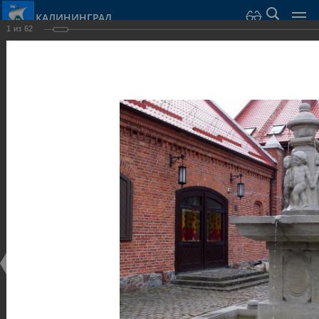
КАЛИНИНГРАД
1
из
62
Город Калининград
›
Город
›
Фотогалерея
›
Калининград
›
Скульптуры и мемориалы
Скульптуры и мемориалы
Скульптуры и мемориалы
25.02.2014