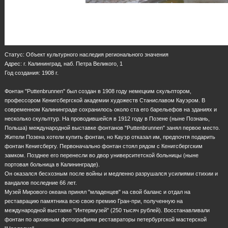
Статус: Объект культурного наследия регионального значения
Адрес: г. Калининград, наб. Петра Великого, 1
Год создания: 1908 г.
Фонтан "Puttenbrunnen" был создан в 1908 году немецким скульптором,
профессором Кенигсбергской академии художеств Станиславом Кауэром. В
современном Калининграде сохранилось около ста его барельефов на зданиях и
несколько скульптур. На проводившейся в 1912 году в Позене (ныне Познань,
Польша) международной выставке фонтанов "Puttenbrunnen" занял первое место.
Жители Позена хотели купить фонтан, но Кауэр отказал им, предпочтя подарить
фонтан Кенигсбергу. Первоначально фонтан стоял рядом с Кенигсбергским
замком. Позднее его перенесли во двор университетской больницы (ныне
портовая больница в Калининграде).
Он оказался бесхозным после войны и медленно разрушался усилиями стихии и
вандалов последние 66 лет.
Музей Мирового океана принял "младенцев" на свой баланс и отдал на
реставрацию памятника всю свою премию Гран-при, полученную на
международной выставке "Интермузей" (250 тысяч рублей). Восстанавливали
фонтан по архивным фотографиям реставраторы петербургской мастерской