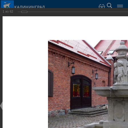
КАЛИНИНГРАД
1
из
62
Город Калининград
›
Город
›
Фотогалерея
›
Калининград
›
Скульптуры и мемориалы
Скульптуры и мемориалы
Скульптуры и мемориалы
25.02.2014