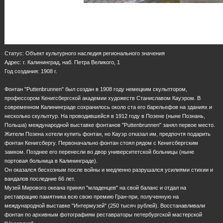
Статус: Объект культурного наследия регионального значения
Адрес: г. Калининград, наб. Петра Великого, 1
Год создания: 1908 г.
Фонтан "Puttenbrunnen" был создан в 1908 году немецким скульптором,
профессором Кенигсбергской академии художеств Станиславом Кауэром. В
современном Калининграде сохранилось около ста его барельефов на зданиях и
несколько скульптур. На проводившейся в 1912 году в Позене (ныне Познань,
Польша) международной выставке фонтанов "Puttenbrunnen" занял первое место.
Жители Позена хотели купить фонтан, но Кауэр отказал им, предпочтя подарить
фонтан Кенигсбергу. Первоначально фонтан стоял рядом с Кенигсбергским
замком. Позднее его перенесли во двор университетской больницы (ныне
портовая больница в Калининграде).
Он оказался бесхозным после войны и медленно разрушался усилиями стихии и
вандалов последние 66 лет.
Музей Мирового океана принял "младенцев" на свой баланс и отдал на
реставрацию памятника всю свою премию Гран-при, полученную на
международной выставке "Интермузей" (250 тысяч рублей). Восстанавливали
фонтан по архивным фотографиям реставраторы петербургской мастерской