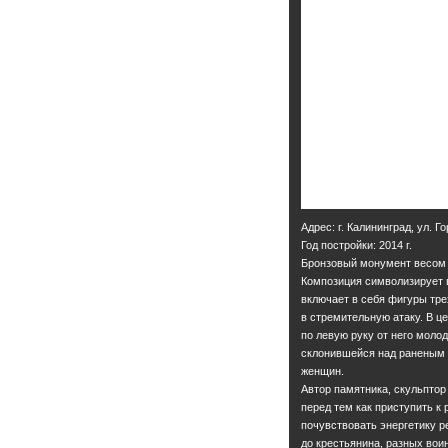
Адрес: г. Калининград, ул. Г
Год постройки: 2014 г.
Бронзовый монумент весом в
Композиция символизирует 
включает в себя фигуры тре
в стремительную атаку. В ц
по левую руку от него молод
склонившейся над раненым 
женщин.
Автор памятника, скульпто
перед тем как приступить к 
почувствовать энергетику р
до крестьянина, разных вои