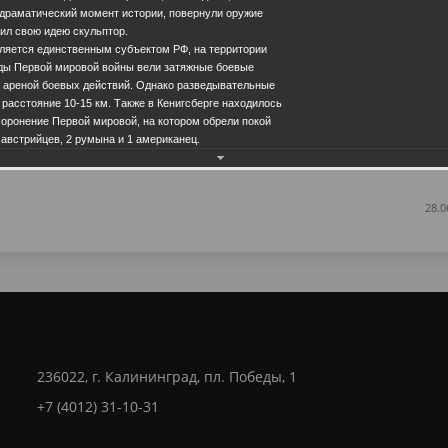
, драматический момент истории, повернули оружие
нил свою идею скульптор.
вляется единственным субъектом РФ, на территории
оды Первой мировой войны вели затяжные боевые
л ареной боевых действий. Однако разведывательные
 расстояние 10-15 км. Также в Кенигсберге находилось
оронение Первой мировой, на котором обрели покой
Еще фотографии
 австрийцев, 2 румына и 1 американец.
28.0
236022, г. Калининград, пл. Победы, 1
+7 (4012) 31-10-31