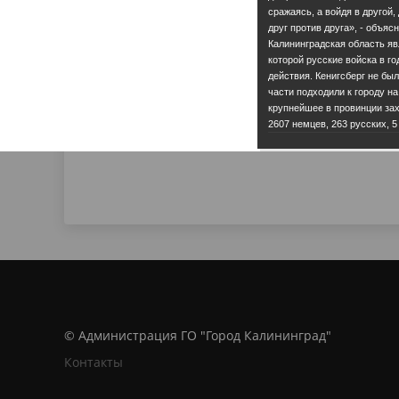
сражаясь, а войдя в другой
друг против друга», - объяс
Калининградская область я
которой русские войска в г
действия. Кенигсберг не бы
части подходили к городу на
крупнейшее в провинции зах
2607 немцев, 263 русских, 5
© Администрация ГО "Город Калининград"
Контакты