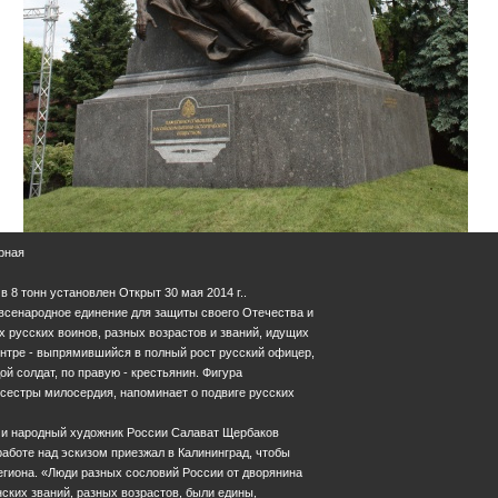
орная
 8 тонн установлен Открыт 30 мая 2014 г..
всенародное единение для защиты своего Отечества и
х русских воинов, разных возрастов и званий, идущих
ентре - выпрямившийся в полный рост русский офицер,
ой солдат, по правую - крестьянин. Фигура
сестры милосердия, напоминает о подвиге русских
р и народный художник России Салават Щербаков
работе над эскизом приезжал в Калининград, чтобы
егиона. «Люди разных сословий России от дворянина
нских званий, разных возрастов, были едины,