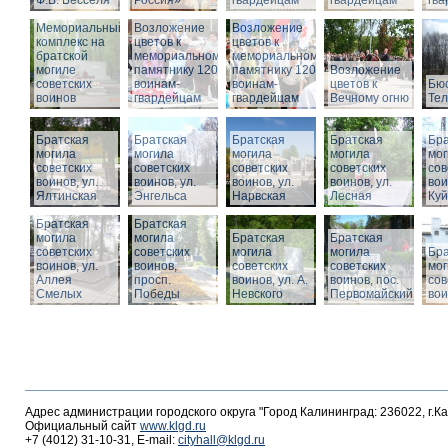
Ф.В. Бесселя
Россия»
гвардейцам
гвардейцам
гв
Мемориальный
Возложение
Возложение
комплекс на
цветов к
цветов к
братской
мемориальному
мемориальному
могиле
памятнику 1200
памятнику 1200
Возложение
советских
воинам-
воинам-
цветов к
Бюс
воинов
гвардейцам
гвардейцам
Вечному огню
Те
Братская
Братская
Братская
Братская
Бра
могила
могила
могила
могила
мог
советских
советских
советских
советских
сов
воинов, ул.
воинов, ул.
воинов, ул.
воинов, ул.
вои
Ялтинская
Энгельса
Нарвская
Лесная
Ку
Братская
Братская
могила
могила
Братская
Братская
советских
советских
могила
могила
Бра
воинов, ул.
воинов,
советских
советских
мог
Аллея
просп.
воинов, ул. А.
воинов, пос.
сов
Смелых
Победы
Невского
Первомайский
вои
Адрес администрации городского округа "Город Калининград: 236022, г.К
Официальный сайт
www.klgd.ru
+7 (4012) 31-10-31, E-mail:
cityhall@klgd.ru