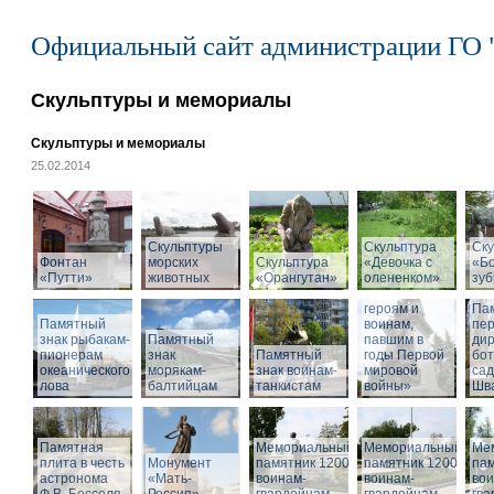
Официальный сайт администрации ГО 
Скульптуры и мемориалы
Скульптуры и мемориалы
25.02.2014
Скульптуры
Скульптура
Ску
Фонтан
морских
Скульптура
«Девочка с
«Б
«Путти»
животных
«Орангутан»
олененком»
Памятник
зу
«Российским
героям и
Па
Памятный
воинам,
пе
знак рыбакам-
Памятный
павшим в
дир
пионерам
знак
Памятный
годы Первой
бот
океанического
морякам-
знак воинам-
мировой
са
лова
балтийцам
танкистам
войны»
Шва
Памятная
Мемориальный
Мемориальный
Ме
плита в честь
Монумент
памятник 1200
памятник 1200
пам
астронома
«Мать-
воинам-
воинам-
вои