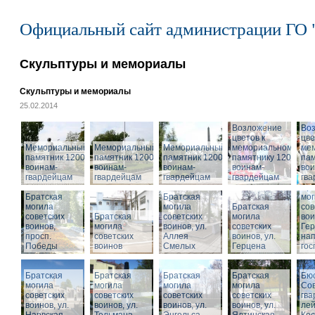
Официальный сайт администрации ГО 
Скульптуры и мемориалы
Скульптуры и мемориалы
25.02.2014
Возложение
Во
цветов к
цве
Мемориальный
Мемориальный
Мемориальный
мемориальному
ме
памятник 1200
памятник 1200
памятник 1200
памятнику 1200
пам
воинам-
воинам-
воинам-
воинам-
вои
гвардейцам
гвардейцам
гвардейцам
гвардейцам
гв
Бра
Братская
Братская
мог
могила
могила
Братская
сов
советских
Братская
советских
могила
вои
воинов,
могила
воинов, ул.
советских
Гер
просп.
советских
Аллея
воинов, ул.
на
Победы
воинов
Смелых
Герцена
гос
Братская
Братская
Братская
Братская
Бюс
могила
могила
могила
могила
Сов
советских
советских
советских
советских
гва
воинов, ул.
воинов, ул.
воинов, ул.
Мемориальный
воинов, ул.
лей