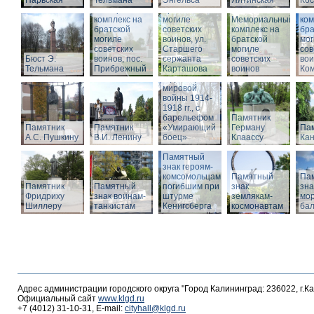
Нарвская
Тельмана
Энгельса
комплекс на
Ялтинская
Кос
Мемориальный
братской
Ме
комплекс на
могиле
Мемориальный
ком
братской
советских
комплекс на
бра
могиле
воинов, ул.
братской
мог
советских
Старшего
Памятник
могиле
сов
Бюст Э.
воинов, пос.
сержанта
воинам,
советских
вои
Тельмана
Прибрежный
Карташова
погибшим в
воинов
Ко
годы Первой
мировой
войны 1914-
1918 гг., с
барельефом
Памятник
Памятник
Памятник
«Умирающий
Герману
Пам
А.С. Пушкину
В.И. Ленину
боец»
Клаассу
Кан
Памятный
знак героям-
комсомольцам,
Памятный
Па
Памятник
Памятный
погибшим при
знак
зна
Фридриху
знак воинам-
штурме
землякам-
мор
Шиллеру
танкистам
Кенигсберга
космонавтам
ба
Адрес администрации городского округа "Город Калининград: 236022, г.К
Официальный сайт
www.klgd.ru
+7 (4012) 31-10-31, E-mail:
cityhall@klgd.ru