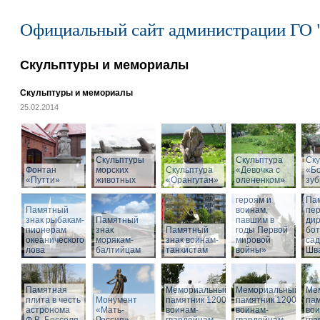
Официальный сайт администрации ГО 
Скульптуры и мемориалы
Скульптуры и мемориалы
25.02.2014
Скульптуры
Скульптура
Ску
Фонтан
морских
Скульптура
«Девочка с
«Б
«Путти»
животных
«Орангутан»
олененком»
Памятник
зу
«Российским
героям и
Па
Памятный
воинам,
пе
знак рыбакам-
Памятный
павшим в
дир
пионерам
знак
Памятный
годы Первой
бот
океанического
морякам-
знак воинам-
мировой
са
лова
балтийцам
танкистам
войны»
Шва
Памятная
Мемориальный
Мемориальный
Ме
плита в честь
Монумент
памятник 1200
памятник 1200
пам
астронома
«Мать-
воинам-
воинам-
вои