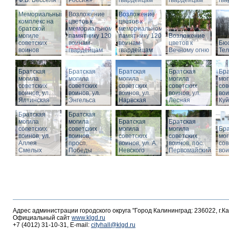
Ф.В. Бесселя
Россия»
гвардейцам
гвардейцам
гв
Мемориальный
Возложение
Возложение
комплекс на
цветов к
цветов к
братской
мемориальному
мемориальному
могиле
памятнику 1200
памятнику 1200
Возложение
советских
воинам-
воинам-
цветов к
Бюс
воинов
гвардейцам
гвардейцам
Вечному огню
Те
Братская
Братская
Братская
Братская
Бра
могила
могила
могила
могила
мог
советских
советских
советских
советских
сов
воинов, ул.
воинов, ул.
воинов, ул.
воинов, ул.
вои
Ялтинская
Энгельса
Нарвская
Лесная
Ку
Братская
Братская
могила
могила
Братская
Братская
советских
советских
могила
могила
Бра
воинов, ул.
воинов,
советских
советских
мог
Аллея
просп.
воинов, ул. А.
воинов, пос.
сов
Смелых
Победы
Невского
Первомайский
вои
Адрес администрации городского округа "Город Калининград: 236022, г.К
Официальный сайт
www.klgd.ru
+7 (4012) 31-10-31, E-mail:
cityhall@klgd.ru