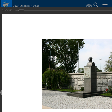
КАЛИНИНГРАД
1
из
62
Город Калининград
›
Город
›
Фотогалерея
›
Калининград
›
Скульптуры и мемориалы
Скульптуры и мемориалы
Скульптуры и мемориалы
25.02.2014