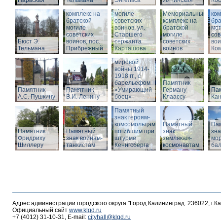
Нарвская
Тельмана
Энгельса
комплекс на
Ялтинская
Кос
Мемориальный
братской
Ме
комплекс на
могиле
Мемориальный
ком
братской
советских
комплекс на
бра
могиле
воинов, ул.
братской
мог
советских
Старшего
Памятник
могиле
сов
Бюст Э.
воинов, пос.
сержанта
воинам,
советских
вои
Тельмана
Прибрежный
Карташова
погибшим в
воинов
Ко
годы Первой
мировой
войны 1914-
1918 гг., с
барельефом
Памятник
Памятник
Памятник
«Умирающий
Герману
Пам
А.С. Пушкину
В.И. Ленину
боец»
Клаассу
Кан
Памятный
знак героям-
комсомольцам,
Памятный
Па
Памятник
Памятный
погибшим при
знак
зна
Фридриху
знак воинам-
штурме
землякам-
мор
Шиллеру
танкистам
Кенигсберга
космонавтам
ба
Адрес администрации городского округа "Город Калининград: 236022, г.К
Официальный сайт
www.klgd.ru
+7 (4012) 31-10-31, E-mail:
cityhall@klgd.ru