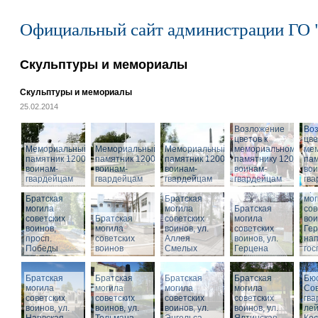
Официальный сайт администрации ГО 
Скульптуры и мемориалы
Скульптуры и мемориалы
25.02.2014
Возложение
Во
цветов к
цве
Мемориальный
Мемориальный
Мемориальный
мемориальному
ме
памятник 1200
памятник 1200
памятник 1200
памятнику 1200
пам
воинам-
воинам-
воинам-
воинам-
вои
гвардейцам
гвардейцам
гвардейцам
гвардейцам
гв
Бра
Братская
Братская
мог
могила
могила
Братская
сов
советских
Братская
советских
могила
вои
воинов,
могила
воинов, ул.
советских
Гер
просп.
советских
Аллея
воинов, ул.
на
Победы
воинов
Смелых
Герцена
гос
Братская
Братская
Братская
Братская
Бюс
могила
могила
могила
могила
Сов
советских
советских
советских
советских
гва
воинов, ул.
воинов, ул.
воинов, ул.
Мемориальный
воинов, ул.
лей