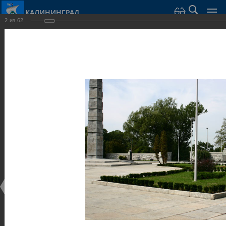
КАЛИНИНГРАД
2
из
62
Город Калининград
›
Город
›
Фотогалерея
›
Калининград
›
Скульптуры и мемориалы
Скульптуры и мемориалы
Скульптуры и мемориалы
25.02.2014