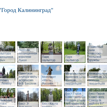
"Город Калининград"
Памятный
Пергола,
знак
льптура
посвященная
советско-
орющиеся
королеве
Парк
Парк
польской
бры»
Луизе
скульптур
скульптур
дружбы
Памятная
Мемориальный
Мемориальн
плита в честь
Монумент
памятник 1200
памятник 12
мятник
астронома
«Мать-
воинам-
воинам-
. Ленину
Ф.В. Бесселя
Россия»
гвардейцам
гвардейцам
Бюст Героя
Бюст Героя
Советского Союза
Советского
зложение
гвардии старшего
Союза гв.
тов к
Бюст Э.
Бюст Карла
лейтенанта А.А.
майора В.Г.