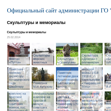
Официальный сайт администрации ГО 
Скульптуры и мемориалы
Скульптуры и мемориалы
25.02.2014
Скульптуры
Скульптура
Памятник
Ску
Фонтан
морских
Скульптура
«Девочка с
воинам,
«Б
«Путти»
животных
«Орангутан»
олененком»
погибшим в
зу
годы Первой
Памятник
мировой
первому
Памятник
войны 1914-
директору
летчикам дважды
1918 гг., с
ботанического
Краснознаменного
барельефом
сада
Памятник
Балтийского
«Умирающий
Па
Швайггеру
М.И. Кутузову
флота
боец»
В.И
Мемориальный
комплекс на
Мемориальный
Возложение
Возложение
братской
комплекс на
цветов к
цветов к
могиле
братской
мемориальному
мемориальному
советских
могиле
памятнику 1200
памятнику 1200
Во
воинов, пос.
советских
воинам-
воинам-
цве