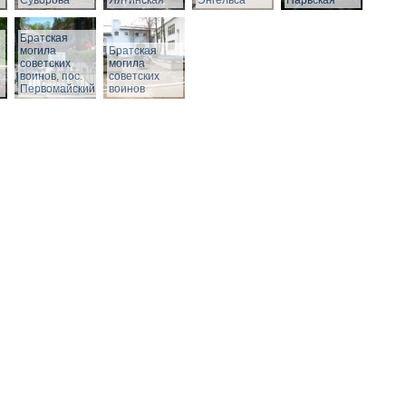
Суворова
Ялтинская
Энгельса
Нарвская
Братская
могила
Братская
советских
могила
воинов, пос.
советских
Первомайский
воинов