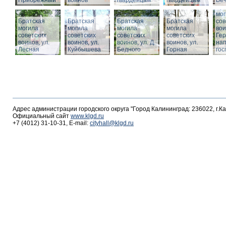
Прибрежный
воинов
гвардейцам
гвардейцам
Веч
Бра
мог
Братская
Братская
Братская
Братская
сов
могила
могила
могила
могила
вои
советских
советских
советских
советских
Гер
воинов, ул.
воинов, ул.
воинов, ул. Д.
воинов, ул.
на
Лесная
Куйбышева
Бедного
Горная
гос
Адрес администрации городского округа "Город Калининград: 236022, г.К
Официальный сайт
www.klgd.ru
+7 (4012) 31-10-31, E-mail:
cityhall@klgd.ru