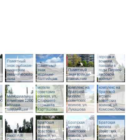
Памятник
«Российским
героям и
Памятный
воинам,
знак рыбакам-
Памятный
павшим в
пионерам
знак
Памятный
годы Первой
океанического
морякам-
Мемориальный
знак воинам-
мировой
лова
балтийцам
комплекс на
танкистам
войны»
братской
Мемориальный
Мемориальный
могиле
комплекс на
комплекс на
советских
братской
братской
ый
Мемориальный
воинов, ул.
могиле
могиле
00
памятник 1200
Старшего
советских
советских
воинам-
сержанта
воинов, ул.
воинов, ул.
гвардейцам
Карташова
Лукашова
Комсомольская
Братская
Братская
Братская
могила
могила
могила
советских
советских
советских
Бюст А.В.
воинов, ул.
воинов, ул.
воинов, ул.