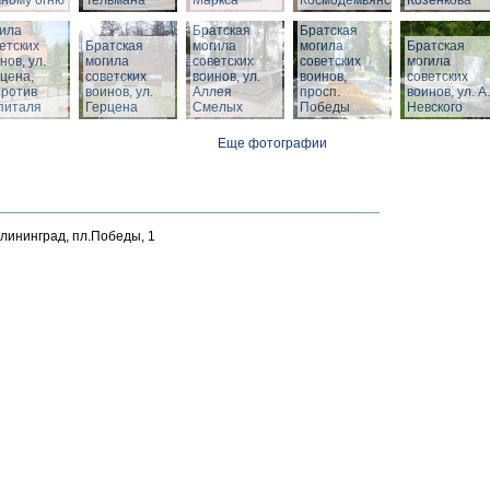
ному огню
Тельмана
Маркса
Космодемьянского
Козенкова
тская
ила
Братская
Братская
етских
Братская
могила
могила
Братская
нов, ул.
могила
советских
советских
могила
цена,
советских
воинов, ул.
воинов,
советских
против
воинов, ул.
Аллея
просп.
воинов, ул. А.
питаля
Герцена
Смелых
Победы
Невского
Еще фотографии
алининград, пл.Победы, 1