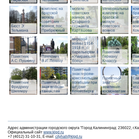
Нарвская
Тельмана
Энгельса
комплекс на
Ялтинская
Кос
Мемориальный
братской
Ме
комплекс на
могиле
Мемориальный
ком
братской
советских
комплекс на
бра
могиле
воинов, ул.
братской
мог
советских
Старшего
Памятник
могиле
сов
Бюст Э.
воинов, пос.
сержанта
воинам,
советских
вои
Тельмана
Прибрежный
Карташова
погибшим в
воинов
Ко
годы Первой
мировой
войны 1914-
1918 гг., с
барельефом
Памятник
Памятник
Памятник
«Умирающий
Герману
Пам
А.С. Пушкину
В.И. Ленину
боец»
Клаассу
Кан
Памятный
знак героям-
комсомольцам,
Памятный
Па
Памятник
Памятный
погибшим при
знак
зна
Фридриху
знак воинам-
штурме
землякам-
мор
Шиллеру
танкистам
Кенигсберга
космонавтам
ба
Адрес администрации городского округа "Город Калининград: 236022, г.К
Официальный сайт
www.klgd.ru
+7 (4012) 31-10-31, E-mail:
cityhall@klgd.ru