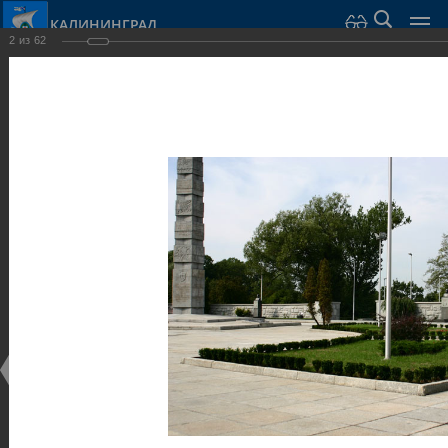
КАЛИНИНГРАД
2
из
62
Город Калининград
›
Город
›
Фотогалерея
›
Калининград
›
Скульптуры и мемориалы
Скульптуры и мемориалы
Скульптуры и мемориалы
25.02.2014