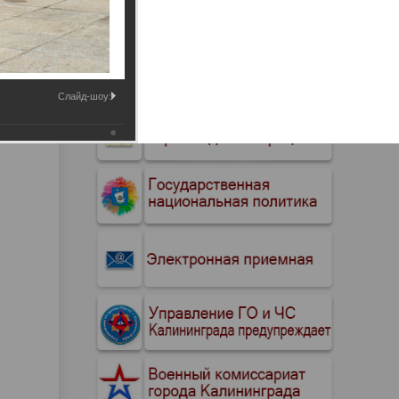
Промышленные здания и
сооружения
Мосты
Слайд-шоу: