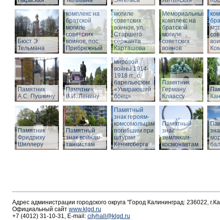
Нарвская
Тельмана
Энгельса
комплекс на
Ялтинская
Кос
Мемориальный
братской
Ме
комплекс на
могиле
Мемориальный
ком
братской
советских
комплекс на
бра
могиле
воинов, ул.
братской
мог
советских
Старшего
Памятник
могиле
сов
Бюст Э.
воинов, пос.
сержанта
воинам,
советских
вои
Тельмана
Прибрежный
Карташова
погибшим в
воинов
Ко
годы Первой
мировой
войны 1914-
1918 гг., с
барельефом
Памятник
Памятник
Памятник
«Умирающий
Герману
Пам
А.С. Пушкину
В.И. Ленину
боец»
Клаассу
Кан
Памятный
знак героям-
комсомольцам,
Памятный
Па
Памятник
Памятный
погибшим при
знак
зна
Фридриху
знак воинам-
штурме
землякам-
мор
Шиллеру
танкистам
Кенигсберга
космонавтам
ба
Адрес администрации городского округа "Город Калининград: 236022, г.К
Официальный сайт
www.klgd.ru
+7 (4012) 31-10-31, E-mail:
cityhall@klgd.ru