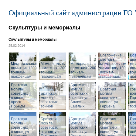
Официальный сайт администрации ГО 
Скульптуры и мемориалы
Скульптуры и мемориалы
25.02.2014
Возложение
Во
цветов к
цве
Мемориальный
Мемориальный
Мемориальный
мемориальному
ме
памятник 1200
памятник 1200
памятник 1200
памятнику 1200
пам
воинам-
воинам-
воинам-
воинам-
вои
гвардейцам
гвардейцам
гвардейцам
гвардейцам
гв
Бра
Братская
Братская
мог
могила
могила
Братская
сов
советских
Братская
советских
могила
вои
воинов,
могила
воинов, ул.
советских
Гер
просп.
советских
Аллея
воинов, ул.
на
Победы
воинов
Смелых
Герцена
гос
Братская
Братская
Братская
Братская
Бюс
могила
могила
могила
могила
Сов
советских
советских
советских
советских
гва
воинов, ул.
воинов, ул.
воинов, ул.
Мемориальный
воинов, ул.
лей