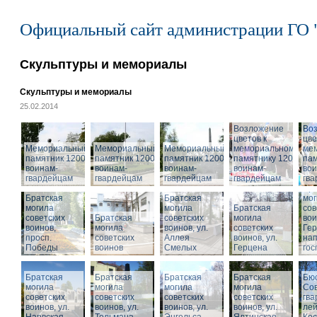
Официальный сайт администрации ГО 
Скульптуры и мемориалы
Скульптуры и мемориалы
25.02.2014
Возложение
Во
цветов к
цве
Мемориальный
Мемориальный
Мемориальный
мемориальному
ме
памятник 1200
памятник 1200
памятник 1200
памятнику 1200
пам
воинам-
воинам-
воинам-
воинам-
вои
гвардейцам
гвардейцам
гвардейцам
гвардейцам
гв
Бра
Братская
Братская
мог
могила
могила
Братская
сов
советских
Братская
советских
могила
вои
воинов,
могила
воинов, ул.
советских
Гер
просп.
советских
Аллея
воинов, ул.
на
Победы
воинов
Смелых
Герцена
гос
Братская
Братская
Братская
Братская
Бюс
могила
могила
могила
могила
Сов
советских
советских
советских
советских
гва
воинов, ул.
воинов, ул.
воинов, ул.
Мемориальный
воинов, ул.
лей