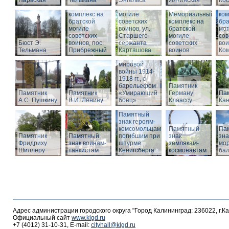
Нарвская
Тельмана
Энгельса
комплекс на
Ялтинская
Кос
Мемориальный
братской
Ме
комплекс на
могиле
Мемориальный
ком
братской
советских
комплекс на
бра
могиле
воинов, ул.
братской
мог
советских
Старшего
Памятник
могиле
сов
Бюст Э.
воинов, пос.
сержанта
воинам,
советских
вои
Тельмана
Прибрежный
Карташова
погибшим в
воинов
Ко
годы Первой
мировой
войны 1914-
1918 гг., с
барельефом
Памятник
Памятник
Памятник
«Умирающий
Герману
Пам
А.С. Пушкину
В.И. Ленину
боец»
Клаассу
Кан
Памятный
знак героям-
комсомольцам,
Памятный
Па
Памятник
Памятный
погибшим при
знак
зна
Фридриху
знак воинам-
штурме
землякам-
мор
Шиллеру
танкистам
Кенигсберга
космонавтам
ба
Адрес администрации городского округа "Город Калининград: 236022, г.К
Официальный сайт
www.klgd.ru
+7 (4012) 31-10-31, E-mail:
cityhall@klgd.ru