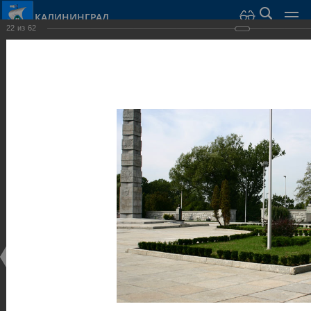
КАЛИНИНГРАД
22
из
62
Город Калининград
›
Город
›
Фотогалерея
›
Калининград
›
Скульптуры и мемориалы
Скульптуры и мемориалы
Скульптуры и мемориалы
25.02.2014