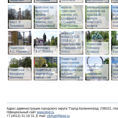
Нарвская
Тельмана
Энгельса
комплекс на
Ялтинская
Кос
Мемориальный
братской
Ме
комплекс на
могиле
Мемориальный
ком
братской
советских
комплекс на
бра
могиле
воинов, ул.
братской
мог
советских
Старшего
Памятник
могиле
сов
Бюст Э.
воинов, пос.
сержанта
воинам,
советских
вои
Тельмана
Прибрежный
Карташова
погибшим в
воинов
Ко
годы Первой
мировой
войны 1914-
1918 гг., с
барельефом
Памятник
Памятник
Памятник
«Умирающий
Герману
Пам
А.С. Пушкину
В.И. Ленину
боец»
Клаассу
Кан
Памятный
знак героям-
комсомольцам,
Памятный
Па
Памятник
Памятный
погибшим при
знак
зна
Фридриху
знак воинам-
штурме
землякам-
мор
Шиллеру
танкистам
Кенигсберга
космонавтам
ба
Адрес администрации городского округа "Город Калининград: 236022, г.К
Официальный сайт
www.klgd.ru
+7 (4012) 31-10-31, E-mail:
cityhall@klgd.ru