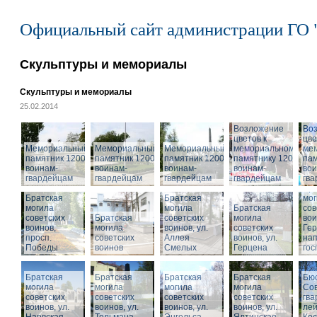
Официальный сайт администрации ГО 
Скульптуры и мемориалы
Скульптуры и мемориалы
25.02.2014
Возложение
Во
цветов к
цве
Мемориальный
Мемориальный
Мемориальный
мемориальному
ме
памятник 1200
памятник 1200
памятник 1200
памятнику 1200
пам
воинам-
воинам-
воинам-
воинам-
вои
гвардейцам
гвардейцам
гвардейцам
гвардейцам
гв
Бра
Братская
Братская
мог
могила
могила
Братская
сов
советских
Братская
советских
могила
вои
воинов,
могила
воинов, ул.
советских
Гер
просп.
советских
Аллея
воинов, ул.
на
Победы
воинов
Смелых
Герцена
гос
Братская
Братская
Братская
Братская
Бюс
могила
могила
могила
могила
Сов
советских
советских
советских
советских
гва
воинов, ул.
воинов, ул.
воинов, ул.
Мемориальный
воинов, ул.
лей