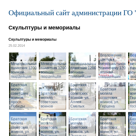
Официальный сайт администрации ГО 
Скульптуры и мемориалы
Скульптуры и мемориалы
25.02.2014
Возложение
Во
цветов к
цве
Мемориальный
Мемориальный
Мемориальный
мемориальному
ме
памятник 1200
памятник 1200
памятник 1200
памятнику 1200
пам
воинам-
воинам-
воинам-
воинам-
вои
гвардейцам
гвардейцам
гвардейцам
гвардейцам
гв
Бра
Братская
Братская
мог
могила
могила
Братская
сов
советских
Братская
советских
могила
вои
воинов,
могила
воинов, ул.
советских
Гер
просп.
советских
Аллея
воинов, ул.
на
Победы
воинов
Смелых
Герцена
гос
Братская
Братская
Братская
Братская
Бюс
могила
могила
могила
могила
Сов
советских
советских
советских
советских
гва
воинов, ул.
воинов, ул.
воинов, ул.
Мемориальный
воинов, ул.
лей