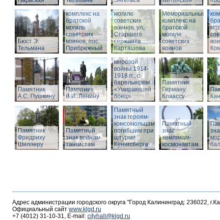
Нарвская
Тельмана
Энгельса
комплекс на
Ялтинская
Кос
Мемориальный
братской
Ме
комплекс на
могиле
Мемориальный
ком
братской
советских
комплекс на
бра
могиле
воинов, ул.
братской
мог
советских
Старшего
Памятник
могиле
сов
Бюст Э.
воинов, пос.
сержанта
воинам,
советских
вои
Тельмана
Прибрежный
Карташова
погибшим в
воинов
Ко
годы Первой
мировой
войны 1914-
1918 гг., с
барельефом
Памятник
Памятник
Памятник
«Умирающий
Герману
Пам
А.С. Пушкину
В.И. Ленину
боец»
Клаассу
Кан
Памятный
знак героям-
комсомольцам,
Памятный
Па
Памятник
Памятный
погибшим при
знак
зна
Фридриху
знак воинам-
штурме
землякам-
мор
Шиллеру
танкистам
Кенигсберга
космонавтам
ба
Адрес администрации городского округа "Город Калининград: 236022, г.К
Официальный сайт
www.klgd.ru
+7 (4012) 31-10-31, E-mail:
cityhall@klgd.ru