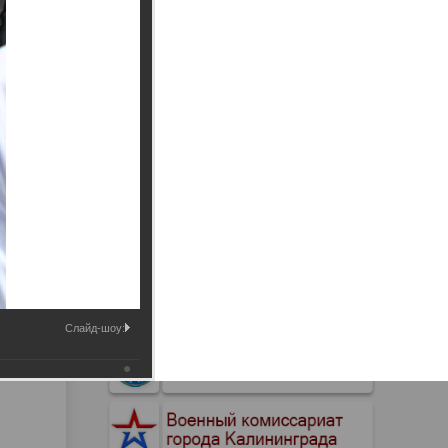
Промышленные здания и
сооружения
Мосты
Слайд-шоу: