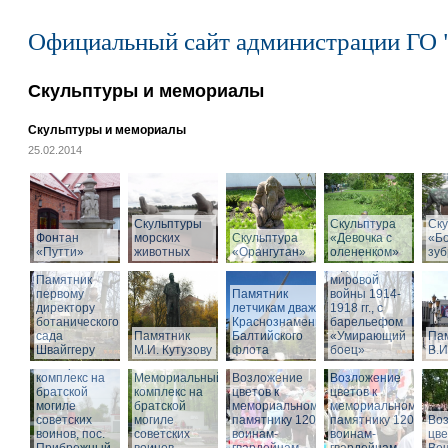
Официальный сайт администрации ГО 
Скульптуры и мемориалы
Скульптуры и мемориалы
25.02.2014
Скульптуры
Скульптура
Памятник
Ску
Фонтан
морских
Скульптура
«Девочка с
воинам,
«Б
«Путти»
животных
«Орангутан»
олененком»
погибшим в
зу
годы Первой
Памятник
мировой
первому
Памятник
войны 1914-
директору
летчикам дважды
1918 гг., с
ботанического
Краснознаменного
барельефом
сада
Памятник
Балтийского
«Умирающий
Па
Швайггеру
М.И. Кутузову
флота
боец»
В.И
Мемориальный
комплекс на
Мемориальный
Возложение
Возложение
братской
комплекс на
цветов к
цветов к
могиле
братской
мемориальному
мемориальному
советских
могиле
памятнику 1200
памятнику 1200
Во
воинов, пос.
советских
воинам-
воинам-
цве