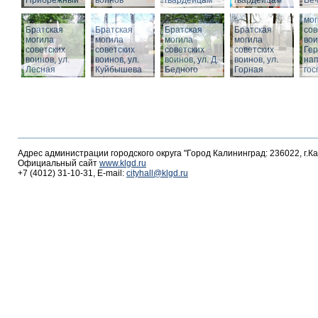
Прибрежный
воинов
гвардейцам
гвардейцам
Веч
Бра
мог
Братская
Братская
Братская
Братская
сов
могила
могила
могила
могила
вои
советских
советских
советских
советских
Гер
воинов, ул.
воинов, ул.
воинов, ул. Д.
воинов, ул.
на
Лесная
Куйбышева
Бедного
Горная
гос
Адрес администрации городского округа "Город Калининград: 236022, г.К
Официальный сайт
www.klgd.ru
+7 (4012) 31-10-31, E-mail:
cityhall@klgd.ru