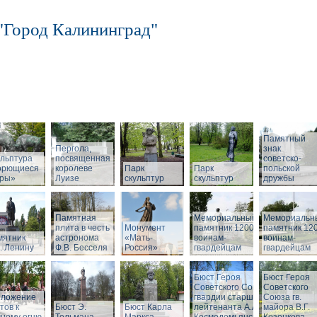
"Город Калининград"
Памятный
Пергола,
знак
льптура
посвященная
советско-
орющиеся
королеве
Парк
Парк
польской
бры»
Луизе
скульптур
скульптур
дружбы
Памятная
Мемориальный
Мемориальн
плита в честь
Монумент
памятник 1200
памятник 12
мятник
астронома
«Мать-
воинам-
воинам-
. Ленину
Ф.В. Бесселя
Россия»
гвардейцам
гвардейцам
Бюст Героя
Бюст Героя
Советского Союза
Советского
зложение
гвардии старшего
Союза гв.
тов к
Бюст Э.
Бюст Карла
лейтенанта А.А.
майора В.Г.