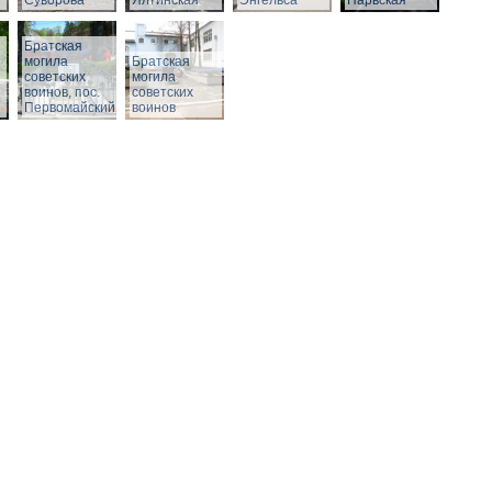
Суворова
Ялтинская
Энгельса
Нарвская
Братская
могила
Братская
советских
могила
воинов, пос.
советских
Первомайский
воинов