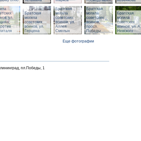
ному огню
Тельмана
Маркса
Космодемьянского
Козенкова
тская
ила
Братская
Братская
етских
Братская
могила
могила
Братская
нов, ул.
могила
советских
советских
могила
цена,
советских
воинов, ул.
воинов,
советских
против
воинов, ул.
Аллея
просп.
воинов, ул. А.
питаля
Герцена
Смелых
Победы
Невского
Еще фотографии
алининград, пл.Победы, 1