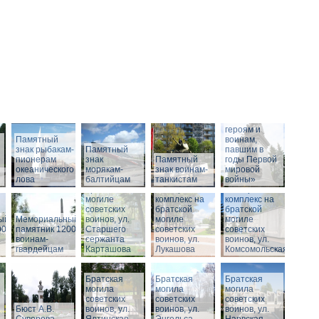
Памятник
«Российским
героям и
Памятный
воинам,
знак рыбакам-
Памятный
павшим в
пионерам
знак
Памятный
годы Первой
океанического
морякам-
Мемориальный
знак воинам-
мировой
лова
балтийцам
комплекс на
танкистам
войны»
братской
Мемориальный
Мемориальный
могиле
комплекс на
комплекс на
советских
братской
братской
ый
Мемориальный
воинов, ул.
могиле
могиле
00
памятник 1200
Старшего
советских
советских
воинам-
сержанта
воинов, ул.
воинов, ул.
гвардейцам
Карташова
Лукашова
Комсомольская
Братская
Братская
Братская
могила
могила
могила
советских
советских
советских
Бюст А.В.
воинов, ул.
воинов, ул.
воинов, ул.