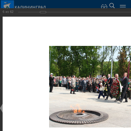
КАЛИНИНГРАД
6
из
62
Город Калининград
›
Город
›
Фотогалерея
›
Калининград
›
Скульптуры и мемориалы
Скульптуры и мемориалы
Скульптуры и мемориалы
25.02.2014