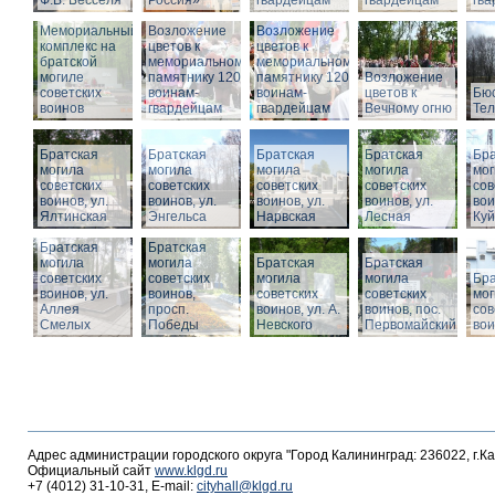
Ф.В. Бесселя
Россия»
гвардейцам
гвардейцам
гв
Мемориальный
Возложение
Возложение
комплекс на
цветов к
цветов к
братской
мемориальному
мемориальному
могиле
памятнику 1200
памятнику 1200
Возложение
советских
воинам-
воинам-
цветов к
Бюс
воинов
гвардейцам
гвардейцам
Вечному огню
Те
Братская
Братская
Братская
Братская
Бра
могила
могила
могила
могила
мог
советских
советских
советских
советских
сов
воинов, ул.
воинов, ул.
воинов, ул.
воинов, ул.
вои
Ялтинская
Энгельса
Нарвская
Лесная
Ку
Братская
Братская
могила
могила
Братская
Братская
советских
советских
могила
могила
Бра
воинов, ул.
воинов,
советских
советских
мог
Аллея
просп.
воинов, ул. А.
воинов, пос.
сов
Смелых
Победы
Невского
Первомайский
вои
Адрес администрации городского округа "Город Калининград: 236022, г.К
Официальный сайт
www.klgd.ru
+7 (4012) 31-10-31, E-mail:
cityhall@klgd.ru