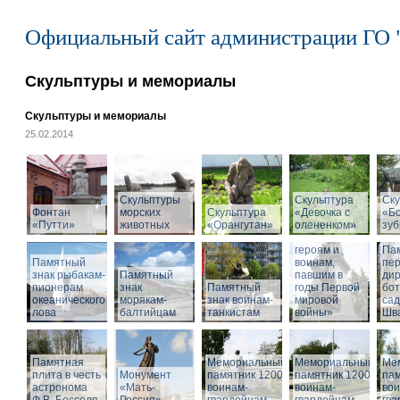
Официальный сайт администрации ГО 
Скульптуры и мемориалы
Скульптуры и мемориалы
25.02.2014
Скульптуры
Скульптура
Ску
Фонтан
морских
Скульптура
«Девочка с
«Б
«Путти»
животных
«Орангутан»
олененком»
Памятник
зу
«Российским
героям и
Па
Памятный
воинам,
пе
знак рыбакам-
Памятный
павшим в
дир
пионерам
знак
Памятный
годы Первой
бот
океанического
морякам-
знак воинам-
мировой
са
лова
балтийцам
танкистам
войны»
Шва
Памятная
Мемориальный
Мемориальный
Ме
плита в честь
Монумент
памятник 1200
памятник 1200
пам
астронома
«Мать-
воинам-
воинам-
вои