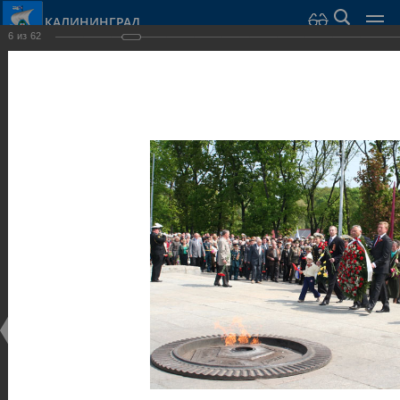
КАЛИНИНГРАД
6
из
62
Город Калининград
›
Город
›
Фотогалерея
›
Калининград
›
Скульптуры и мемориалы
Скульптуры и мемориалы
Скульптуры и мемориалы
25.02.2014